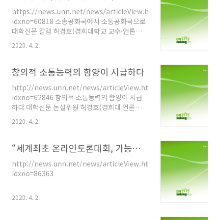
기획력, 판단력, 표현력, 재치, 위기 대처능력, 창
지도자나 정당..
https://news.unn.net/news/articleView.html?
의력, 가치관, 영어능력, 컴퓨터 활용 능력, 대인
idxno=60818 소송공화국에서 소통공화국으로
관계, 의사소통 능력 등과 같은 것을 꼽는다. 한
대학신문 칼럼 허경호(경희대학교 교수·언론소
사람의 채용여부가 회사의 존립에 영향을 미치는
통학) 얼마 전 국가정보원이 국가정보원의 민간
규모가 작은 회사인 경우 이같은 다양한 선발 기
2020. 4. 2.
인 사찰의혹을 제기한 박원순 희망공작소 상임이
준 중에서 우선순위를 정하는 일은 매우 중요한
사를 고소해 논란이 되더니 최근에는 유인촌 문
일이다. CEO 나름대로의 철학과 비전이 있다면
화체육관광부 장관이 김연아 선수의 귀국 환영장
창의적 소통능력의 함양이 시급하다
어느 것을 가장 중요시 할 것인지에 ..
면을 담은 동영상을 편집하여 올린 네티즌을 명
http://news.unn.net/news/articleView.html?
예훼손 혐의로 고소하여 구설수에 올랐다. 몇 일
idxno=62846 창의적 소통능력의 함양이 시급
전에는 또 이동관 청와대 홍보수석이 서울 봉은
하다 대학신문 논설위원 허경호(경희대 언론소통
사의 직영전환 과정에서 외압문제를 제기한 봉은
학 교수) 우리나라는 지난 60여 년간 세계사에 유
사 주지인 명진 스님을 명예훼손 혐의로 고소했
2020. 4. 2.
래가 없을 만큼 눈부신 경제적 성장을 이루었다.
다. 정치인들끼리의 소송이야 흔히 일어나는 일
경제규모나 무역량으로 대략 세계 12∼13위권이
이라고 치부할 수 있겠지만 국민에게 올바른 정
라 한다. 특히 세계 최빈국의 하나로 원조를 받던
“세계최초 온라인토론대회, 가능성 있다”
보를 제공하는 것이 의무인 국가 기관이 나서서
나라가 원조 공여국이 된 유일한 사례다. 가히 ‘한
국..
http://news.unn.net/news/articleView.html?
강의 기적’이라고 부를 만하다. 우리가 여기까지
idxno=86363
오는데 교육이 기여한 바가 크다. 대한민국 학부
모들의 교육열이 뒷받침이 돼 열심히 가르치고
배운 탓에 이 정도로 살 수 있게 된 것이다. 그러
2020. 4. 2.
나 이 같은 눈부신 성장에도 불구하고 우리나라
는 최근 10년간 선진국의 문턱을 넘지 못하고 주