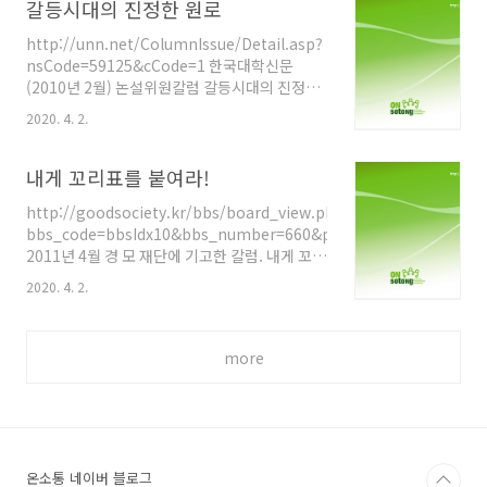
갈등시대의 진정한 원로
위를 맴돌고 있..
http://unn.net/ColumnIssue/Detail.asp?
nsCode=59125&cCode=1 한국대학신문
(2010년 2월) 논설위원칼럼 갈등시대의 진정한
원로 허경호(경희대학교, 언론소통학) 최근 영화
2020. 4. 2.
아바타를 보고 인간의 상상력은 과연 어디까지
미칠 수 있을까 하면서 경탄했다. 3D Imax로 펼
쳐지는 생생한 화면 속으로 빨려 들어가 마치 현
내게 꼬리표를 붙여라!
실의 공간에 있는 것 같은 착각을 하면서 2시간
http://goodsociety.kr/bbs/board_view.php?
반이 넘도록 몰입했었다. 평면에서 전개되는 종
bbs_code=bbsIdx10&bbs_number=660&page=17&keycode=&k
래의 2D 영화와는 분명 차원이 다른 세계였기에
2011년 4월 경 모 재단에 기고한 칼럼. 내게 꼬리
관람 후에도 그 감동과 충격이 꽤 오랫동안 머릿
표를 붙여라! 허경호(경희대 교수·언론소통학)
속에 머물렀다. 오죽하면 제임스 카메룬 감독이
2020. 4. 2.
얼마 전의 일이다. 학회모임 후 몇몇 교수들이 모
자기가 만들어놓고 자기도 놀랐다는 말을 했을
여 뒤풀이를 하는 자리였었다. 나는 요즘 자라나
까? 평면화면으로 아바타를 관람했다는 사람에
는 아이들의 미국에 대한 인식에 대해 내 나름대
게 목청을 높여 3D Imax로 다..
more
로의 생각을 피력했다. 즉 요즘 아이들은 우리 세
대와는 달리 학교 교육이 아니어도 인터넷과 같
은 다양한 정보원을 통해 미국의 진면목에 대해
알 수 있는 기회가 많다고 말했다. 그래서 미국이
라는 나라가 자유민주주의라는 고상한 이데올로
기의 수호자라기보다는 자신의 국익에 따라 얼마
온소통 네이버 블로그