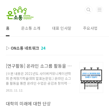
본문 바로가기
홈
온소통 소개
대표 인사말
주요사업
▷ ON소통 네트워크
24
[연구활동] 온라인 소그룹 활동을 통한 온라인 수업은 공감과 창의력을 강화할 수 있을까?_2021년도 사이버커뮤니케이션학회 춘계정기학술대회 발표논문
(※본 내용은 2021년도 사이버커뮤니케이션학
회 춘계정기학술대회 발표논문임.) 온라인 소그
룹 활동을 통한 온라인 수업은 공감과 창의력을
강화할 수 있을까? 허경호 (경희대학교 미디어학
2021. 11. 12.
과 교수) · 배수진 (경희대학교 연구원·단국대학
교 강사, 경영학 박사) · 배기창 (대림대학교 외래
교수, 언론학 석사) 미래학자 토머스 프레이가
대학의 미래에 대한 단상
2030년에 대학의 절반이 사라질 것으로 예측했