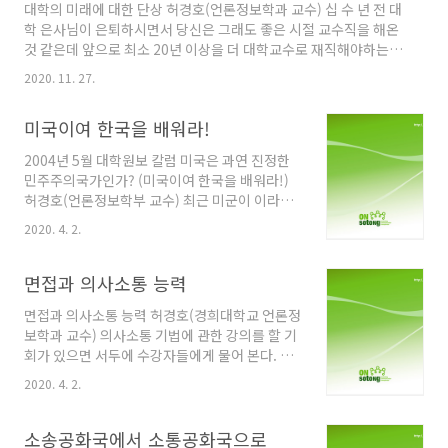
대학의 미래에 대한 단상 허경호(언론정보학과 교수) 십 수 년 전 대
다고 하는데 이러한 예측이 사실로 나타날 수도
학 은사님이 은퇴하시면서 당신은 그래도 좋은 시절 교수직을 해온
있다는 느낌이 코로나19로 인해 더 가까이 다가
것 같은데 앞으로 최소 20년 이상을 더 대학교수로 재직해야하는
왔기 때문이다 오진이 거의 없고 불철주야 지치
젊은 교수들이 걱정된다는 말씀을 하셨다. 여러 가지 이유가 있었지
지 않고 친절하게 설명해주는 인공지능 의사를
2020. 11. 27.
만 당신이 재직하시던 때와 비교해서 더욱 체계화되고 엄격해진 연
보유한 병원이 많은 인간 의사들을 필요로 할 것
구실적평가, 학생들의 목소리가 훨씬 강해진 강의 평가, 늘어난 전
같지 않다. 아울러 한국고용정보원 보고서는
미국이여 한국을 배워라!
공 관련 학회지 수로 알 수 있는 지식의 폭발적 증가, 그리고 동결되
2025년에는 의사 업무의 약 33%, 2030년에는
다시피 한 연봉 등을 말씀하셨던 것으로 기억한다. 이제 얼마 안 있
70%가 ..
2004년 5월 대학원보 칼럼 미국은 과연 진정한
어 보따리를 쌀 필자도 대학의 미래를 생각하면 은사님이 걱정하시
민주주의국가인가? (미국이여 한국을 배워라!)
던 것과는 차원이 다른 이유로 걱정이 되면서 마음이 무거워 진다.
허경호(언론정보학부 교수) 최근 미군이 이라크
자주 인용되듯이 미래학자 토마스 프레이가 2030년에 대학의 ..
전쟁에서 포로가 된 이라크 사람들을 처절하게
2020. 4. 2.
학대 하여 국제사회의 비난을 사고 있다. 나는 이
번 사건을 보면서 한국 땅에서 짧지 않은 세월동
안 알파요 오메가로 군림해온 미국이라는 나라가
면접과 의사소통 능력
과연 진정한 민주주의 국가인가라는 질문을 던지
면접과 의사소통 능력 허경호(경희대학교 언론정
면서 미국이라는 나라에 대해 가졌던 나의 생각
보학과 교수) 의사소통 기법에 관한 강의를 할 기
을 정리해 보고자한다. 먼저 현행 미국 선거제도
회가 있으면 서두에 수강자들에게 물어 본다. 자
에서는 보통 50%를 밑도는 사람들이 투표에 참
신이 조그만 벤쳐회사의 CEO이면서 신입사원을
여하는데 이런 낮은 선거 참여율을 보면서 오히
2020. 4. 2.
선발해야하는 위치에 있는 경우, 어떤 요소를 가
려 이 나라를 민주주의 국가로 분류하는 것을 주
장 중요시 할 것인지를 말이다. 사람들은 흔히 정
저하게 된다. 이런 낮은 선거참여율 하에서는 기
직성, 인성, 성실성, 전문성, 친화력, 업무 추진력,
소송공화국에서 소통공화국으로
껏해야 전체국민의 20-30% 정도의 지지를 얻은