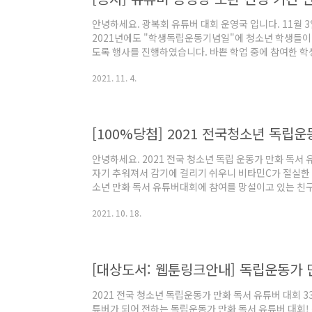
안녕하세요. 광복회 유튜버 대회 운영국 입니다. 11월 
2021년에도 "학생독립운동기념일"에 청소년 학생들이 
도록 행사를 진행하였습니다. 바쁜 학업 중에 참여한 학
완료된 영상의 수정 및 보완 제출의 기간을 드리고자 합
2021. 11. 4.
면 이번 주말을 잘 활용해주시기 바랍니다. 보완 제출 기간은
며, 새로 게시된 영상을 업로드 하시고, 영상 보완 제출 링크( 
클릭하여 제출 가능합니다. 보완 제출 기간에 신규로도 
출 링크( http:/..
[100%당첨] 2021 전국청소년 독립
안녕하세요. 2021 전국 청소년 독립 운동가 만화 독서
자기 추워져서 감기에 걸리기 쉬우니 비타민C가 절실한 계
소년 만화 독서 유튜버대회에 참여를 망설이고 있는 친
레모나 특템 찬스를 준비하였답니다. 요즘 대세 카카오프렌
2021. 10. 18.
이스도 레모나 ~~~하고 있는거 아시죠? 우리도 유튜버
대세가 되보자고요 참가 신청자 모두에게 레모나 20포*
유튜버게시 영상주소 확인후 우편발송) 11월 3일 마감,
준비가 어려우시다면 (특강자료)도 ..
2021 전국 청소년 독립운동가 만화 독서 유튜버 대회 3
튜버가 되어 전하는 독립운동가 만화 독서 유튜버 대회!