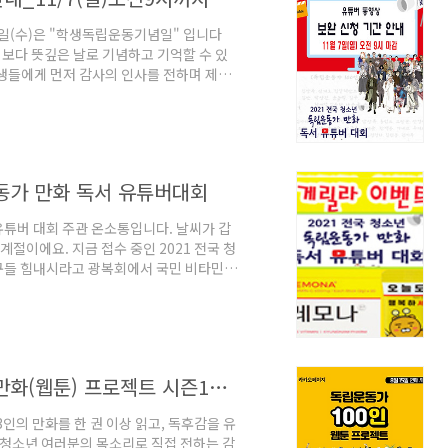
3일(수)은 "학생독립운동기념일" 입니다
보다 뜻깊은 날로 기념하고 기억할 수 있
생들에게 먼저 감사의 인사를 전하며 제출
니다. 다소 미비하거나 아쉬운점이 있었다
 11월 4일(목)~11월 7일(일) 9시까지
http://naver.me/F1I3oRWk )를
제출이 가능하며, 신규 제출자는 신청서 제
운동가 만화 독서 유튜버대회
 유튜버 대회 주관 온소통입니다. 날씨가 갑
절이에요. 지금 접수 중인 2021 전국 청
구들 힘내시라고 광복회에서 국민 비타민
즈도 레모나~~ BTS도 레모나~~ , 트와
 대회 참가 신청하고, 레모나~하면서 요즘
3박스를 선물로 드립니다. (참가신청서 및
 날짜가 얼마 남지 않았네요. 유튜버 대회
[대상도서: 웹툰링크안내] 독립운동가 만화(웹툰) 프로젝트 시즌1_광복회&KBS 공동주최_2021 전국 청소년 독립운동가 만화 독서 유튜버 대회
3인의 만화를 한 권 이상 읽고, 독후감을 유
 청소년 여러분의 목소리로 직접 전하는 감