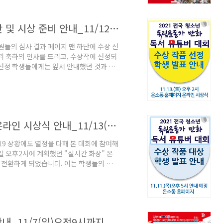
감사합니다. 대회운영국 드림 광복회 KBS
[공지] 유튜버대회_수상 선정 학생 명단 및 시상 준비 안내_11/12(금)낮12시까지
원들의 심사 결과 페이지 맨 하단에 수상 선
리 축하의 인사를 드리고, 수상작에 선정되
선정 학생들에게는 앞서 안내했던 것과 같
시 한번 참여한 모든 학생들에게 감사의 인
필요한 최종 정보를 아래 링크를 클릭해 11
에 필요한 정보로 인해 정확하게 입력을 완
.me/FIgBTuBN 수상작의 원본 제출은 온
[공지] 유튜버 대회_비실시간 동영상 온라인 시상식 안내_11/13(토)오후2시부터
19 상황에도 열정을 다해 본 대회에 참여해
일 오후2시에 계획했던 "실시간 화상" 온
 전환하게 되었습니다. 이는 학생들의 학기
 있다고 판단해 변경하게 된 점 양해 부탁드
로 11월 13일(토) 오후2시에 시상 결과
진행 사항은 다음과 같은 프로세스로 진행
 발표 및 비실시간 동영상 온라인 시상식 준
안내_11/7(일)오전9시까지