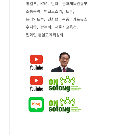
통일부
KBS
만화
문화체육관광부
소통능력
맥크로스키
토론
온라인토론
민화협
논증
카드뉴스
수사학
광복회
서울시교육청
민화협 통일교육위원회