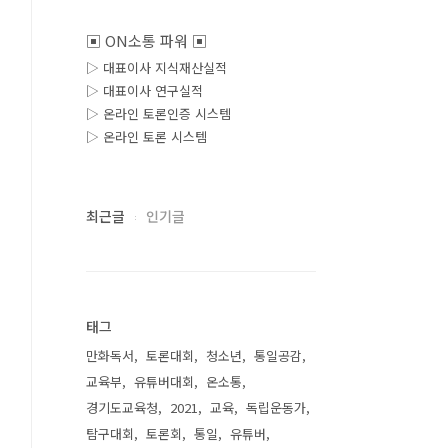
▣ ON소통 파워 ▣
▷ 대표이사 지식재산실적
▷ 대표이사 연구실적
▷ 온라인 토론인증 시스템
▷ 온라인 토론 시스템
최근글
인기글
태그
만화독서
토론대회
청소년
통일공감
교육부
유튜버대회
온소통
경기도교육청
2021
교육
독립운동가
탐구대회
토론회
통일
유튜버