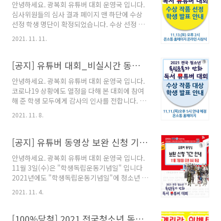
안녕하세요. 광복회 유튜버 대회 운영국 입니다.
https://youtu.be/7Xb5qxuAlVo 대상과 최우
심사위원들의 심사 결과 페이지 맨 하단에 수상
수상 작품은 차주에 공개해 드릴 예정입니다. 함
선정 학생 명단이 확정되었습니다. 수상 선정 학
께 해준 모든 학생과 선생님 모두 감사의 인사를
생에게 미리 축하의 인사를 드리고, 수상작에 선
드립니다. 독립운동가 정신을 본받아 더 좋은 대
2021. 11. 11.
정되지 못한 학생들에게도 감사의 인사를 드립니
한민국을 함께 만들어 가는 청소년이 되기를 기
다. 수상 미선정 학생들에게는 앞서 안내했던 것
원합니다. 감사합니다. 대회운영국 드림 광복회
과 같이 "레모나 3상자"를 선물로 보내드릴 예정
[공지] 유튜버 대회_비실시간 동영상 온라인 시상식 안내_11/13(토)오후2시부터
KBS 교육부, 문화체육관광부 온소통주식회사 ..
입니다. 다시 한번 참여한 모든 학생들에게 감사
안녕하세요. 광복회 유튜버 대회 운영국 입니다.
의 인사를 전합니다. 그리고 수상 선정 학생의 경
코로나19 상황에도 열정을 다해 본 대회에 참여
우, 시상에 필요한 최종 정보를 아래 링크를 클릭
해 준 학생 모두에게 감사의 인사를 전합니다. 이
해 11월12일(금) 낮12시까지 회신해 주시기 바
번주 토요일 오후2시에 계획했던 "실시간 화상"
랍니다. 시상에 필요한 정보로 인해 정확하게 입
2021. 11. 8.
온라인 시상식에서 "비실시간 동영상" 온라인 시
력을 완료해 주시기를 다시 한번 부탁드립니다.
상식으로 전환하게 되었습니다. 이는 학생들의
http://naver.me/FIgBTuBN 수상작의 원본
학기 중 시험 기간 등으로 인해 실시간 화상 접속
[공지] 유튜버 동영상 보완 신청 기간 안내_11/7(일)오전9시까지
제출은 온라인 시상식 동영상 제작에 필요..
이 어려울 수 있다고 판단해 변경하게 된 점 양해
안녕하세요. 광복회 유튜버 대회 운영국 입니다.
부탁드립니다. 다음과 같은 일정으로 사전 시상
11월 3일(수)은 "학생독립운동기념일" 입니다
식 동영상 제작으로 11월 13일(토) 오후2시에 시
2021년에도 "학생독립운동기념일"에 청소년 학
상 결과 동영상으로 안내해 드리고자 합니다. 온
생들이 보다 뜻깊은 날로 기념하고 기억할 수 있
라인 시상식 및 진행 사항은 다음과 같은 프로세
2021. 11. 4.
도록 행사를 진행하였습니다. 바쁜 학업 중에 참
스로 진행 예정입니다. 11월 11일(목) 오후5시에
여한 학생들에게 먼저 감사의 인사를 전하며 제
수상 대상 학생 발표 및 비실시간 동영상 온라인
출 완료된 영상의 수정 및 보완 제출의 기간을 드
[100%당첨] 2021 전국청소년 독립운동가 만화 독서 유튜버대회
시상식 준비를 위한 안내를 하겠습니다. ..