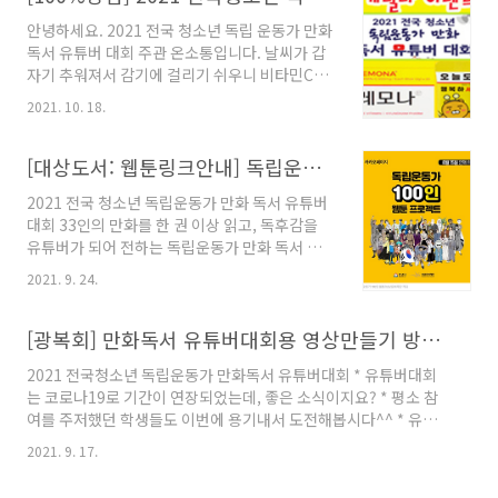
리고자 합니다. 다소 미비하거나 아쉬운점이 있
안녕하세요. 2021 전국 청소년 독립 운동가 만화
었다면 이번 주말을 잘 활용해주시기 바랍니다.
독서 유튜버 대회 주관 온소통입니다. 날씨가 갑
보완 제출 기간은 11월 4일(목)~11월 7일(일) 9
자기 추워져서 감기에 걸리기 쉬우니 비타민C가
시까지며, 새로 게시된 영상을 업로드 하시고, 영
절실한 계절이에요. 지금 접수 중인 2021 전국
상 보완 제출 링크(
2021. 10. 18.
청소년 만화 독서 유튜버대회에 참여를 망설이고
http://naver.me/F1I3oRWk )를 클릭하여 제
있는 친구들 힘내시라고 광복회에서 국민 비타민
출 가능합니다. 보완 제출 기간에 신규로도 제출
레모나 특템 찬스를 준비하였답니다. 요즘 대세
[대상도서: 웹툰링크안내] 독립운동가 만화(웹툰) 프로젝트 시즌1_광복회&KBS 공동주최_2021 전국 청소년 독립운동가 만화 독서 유튜버 대회
이 가능하며, 신규 제출자는 신청서 제출 링크(
카카오프렌즈도 레모나~~ BTS도 레모나~~ , 트
http:/..
2021 전국 청소년 독립운동가 만화 독서 유튜버
와이스도 레모나 ~~~하고 있는거 아시죠? 우리
대회 33인의 만화를 한 권 이상 읽고, 독후감을
도 유튜버 대회 참가 신청하고, 레모나~하면서 요
유튜버가 되어 전하는 독립운동가 만화 독서 유
즘 대세가 되보자고요 참가 신청자 모두에게 레
튜버 대회! 청소년 여러분의 목소리로 직접 전하
모나 20포*3박스를 선물로 드립니다. (참가신청
2021. 9. 24.
는 감동의 스토리가 독립운동가의 생을 2021년
서 및 유튜버게시 영상주소 확인후 우편발송) 11
에 더욱 빛내주리라 기대합니다. 대상 도서 33인
월 3일 마감, 날짜가 얼마 남지 않았네요. 유튜버
의 만화는 웹툰으로도 볼 수 있습니다. 웹툰도 보
[광복회] 만화독서 유튜버대회용 영상만들기 방법 안내 게시 및 화상특강 안내
대회 준비가 어려우시다면 (특강자료)도 ..
고, 실제 만화책을 소장하고 싶은 분은 광복회(주
2021 전국청소년 독립운동가 만화독서 유튜버대회 * 유튜버대회
최)에 문의해 주시기 바랍니다. 감사합니다. 대회
는 코로나19로 기간이 연장되었는데, 좋은 소식이지요? * 평소 참
운영국 드림 (02-969-3555,
여를 주저했던 학생들도 이번에 용기내서 도전해봅시다^^ * 유튜
onsotong21@onsotong.com) 01. 김상옥
버대회 - 안내(링크용은 아래 링크를 클릭하여 주세요) ○ 신청 접
(글 김은희, 그림 권가야)
2021. 9. 17.
수 : 참가신청 바로가기 http://naver.me/FiLDCizw 2021년 11
https://page.kakao.com/home?
월 3일까지 참가신청이 가능합니다. ******* 여기까지는 다 아는
seriesId=57563001 02. 신채호 (글/그림 김광