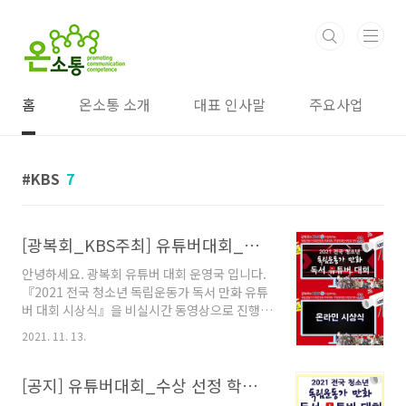
본문 바로가기
홈
온소통 소개
대표 인사말
주요사업
KBS
7
[광복회_KBS주최] 유튜버대회_온라인 시상식 (비실시간 동영상)_11/13(토)_2021 전국 청소년 독립운동가 독서 만화 유튜버 대회 시상식
안녕하세요. 광복회 유튜버 대회 운영국 입니다.
『2021 전국 청소년 독립운동가 독서 만화 유튜
버 대회 시상식』을 비실시간 동영상으로 진행됩
니다. 수상 소감을 발표한 학생들도 대상이나 최
2021. 11. 13.
우수상 수상 결과를 동영상으로 알게 됩니다. 아
래 온라인 시상식 동영상은 시상 총평, 시상 결과,
및 소감으로 구성되어 있습니다. 함께 시상식에
[공지] 유튜버대회_수상 선정 학생 명단 및 시상 준비 안내_11/12(금)낮12시까지
참여한 마음으로 듣기를 바랍니다. :D