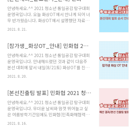
발표는 본선 대회 후 8/28(토) 오후 3시 이후에
안녕하세요.^^ 2021 청소년 통일공감 탐구대회
온소통 웹게시물로 안내할 예정이며, 결선 진출
운영국입니다. 오늘 화상OT에서 만나게 되어 너
팀 학생에게는 문자로도 안내 예정입니다. 결선
무 반가웠습니다. 화상OT에서 설명했던 자료도
진출팀이 아닌 학생들도 8/29(일) 오후3시 온라
PDF 파일을 공유해드립니다. 그리고 화상OT 때
인 시상식에 모두 참여해 '통일공감 프로그램' 발
2021. 8. 21.
시스템 점검을 했었는데, 다음과 같이 준비사항
송된 키트(스크랩북, 색종이, 붓펜)를 준비해 본
을 점검해 본선대회 발표가 원활하게 될 수 있기
선때와 같이 참가팀이 한개의 화면으로 참여해
를 바랍니다. 1. 마이크 수음 관련 - 마이크 소리
[참가생_화상OT_안내] 민화협 2021 청소년 통일공감 탐구대회
주시기 바랍니다. 그럼, 지금부터 다시..
가 상대에게 전달이 정확히 잘 안 되는 팀은 '이어
안녕하세요.^^ 2021 청소년 통일공감 탐구대회
마이크'를 준비해서 사용해 주기 바랍니다. - 마
운영국입니다. 안내해드렸던 것과 같이 다음주
이크 수음에 문제가 있을 수 있는 학생은 미리 '이
본선 대회에 앞서 내일(8/21토) 화상OT를 진행
어마이크' 또는 '헤드셋'을 준비해 안정적으로 참
하고자 합니다. 화상 입장 가능한 url을 공유합니
여하면 좋겠습니다. (*1인 1팀은 헤드셋이 가능
2021. 8. 20.
다. 해당 url로 지금부터 입장이 가능해 테스트 할
하고, 2인 1팀의 경우, 이어마이크를 활용할 수
수 있으며, 부문별(초등부, 중등부) 화상 OT 시간
있음) 2. 음향 시스템 관련 - 학생이 발표하고, 심
에 맞춰 해당 시간 5분 전에 입장 바랍니다. 민화
[본선진출팀 발표] 민화협 2021 청소년 통일공감 탐구대회 예선 심사 결과 안내
사위원이 발표를 듣고, 발표..
협_초등부OT_10시(8/21토)_2021청소년통일
안녕하세요.^^ 2021 청소년 통일공감 탐구대회
공감탐구대회
운영국입니다. 무더운 날씨와 맘껏 뛰어놀고 싶
https://onsotong.uprism.io/room/071103789
은 여름방학기간임에도 민화협(민족화해협력범
민화협_중등부OT_11시(8/21토)_2021청소년
국민협의회) 주최로 마련된 본 대회를 통해 통일
통일공감탐구대회
2021. 8. 16.
공감에 대한 남다른 탐구정신을 보여준 대회 참
https://onsotong.uprism...
가자 모두에게 감사의 인사를 전합니다. 2021년