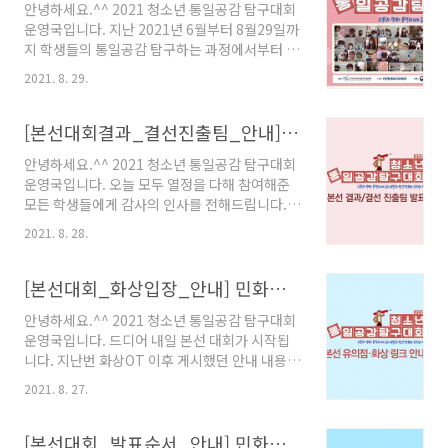
안녕하세요.^^ 2021 청소년 통일공감 탐구대회
한 깊은 탐구와 공감을 할 수 있었던 소중한 시간
운영국입니다. 지난 2021년 6월부터 8월29일까
었습니다 또한 참여한 학생들이 다음 대회에도
지 학생들의 통일공감 탐구하는 과정에서부터 발
또 참여하고 싶다는 마음도 전했습니다. 2022년
표까지 함께 열정적으로 참여해 준 모든 분께 감
에도 청소년들의 많은 참여를 기대합니다. 감사
2021. 8. 29.
사의 인사를 드립니다. 온라인 시상식에서 진행
합니다.^^ 탐구대회 운영국 드림 (02-969-
했던 통일공감 프로그램에서 나누었던 것처럼 본
3555, onsotong21@onsotong.com)
대회의 여정이 학생들에게 통일공감에 한발짝을
[본선대회결과_결선진출팀_안내] 민화협 2021 청소년 통일공감 탐구대회
내딛고 다각적인 측면에서 성장하는 기회가 되었
안녕하세요.^^ 2021 청소년 통일공감 탐구대회
기를 바라는 의미로 모두에게 박수를 함께 보내
운영국입니다. 오늘 모두 열정을 다해 참여해준
기 바랍니다. 온라인 시상식에서 발표했던 시상
모든 학생들에게 감사의 인사를 전해드립니다.
결과는 다음과 같습니다. ::: 2021 청소년 통일공
우선 본선 대회 참여했던 발표용 PPT도 다음 링
감 탐구대회 시상 결과 ::: ◇ 대상 ◇ 초등부 중등
2021. 8. 28.
크를 통해 참여학생 모두 제출 부탁드립니다. (*
부 우리하나로 팀 (김규민) 정철의 불시착 팀 (박
결선 진출팀의 경우, 결선에서 사용하는 최종 발
인철, 오현중) ◇ 최우수상 ◇ 초등부 중등부 통
표용으로 제출 가능합니다.) (8/29일 낮12시까
[본선대회_화상입장_안내] 민화협 2021 청소년 통일공감 탐구대회
일꿈나무 팀 (임수민, 김병찬) 날아오르라,..
지) http://naver.me/xQODVPkU 돌핀스 팀
안녕하세요.^^ 2021 청소년 통일공감 탐구대회
통일꿈나무 팀 채채 팀 우리하나로 팀 날아오르
운영국입니다. 드디어 내일 본선 대회가 시작됩
라, 평화의 비둘기여 팀 이웃집 희토류 팀 일 없습
니다. 지난번 화상OT 이후 게시했던 안내 내용도
니다 팀 정철의 불시착 팀 결선 진출을 축하드립
잘 읽고 준비에 도움이 되기를 바랍니다. 다시 한
니다. 결선 진출팀 화상 링크는 참여 학생들에게
2021. 8. 27.
번 가장 유의해야 할 점 및 내일 본선 대회에 입장
개별로 오늘 중에 안내할 예정입니다. 오늘 본선
할 화상링크도 확인해서 해당 시간에 정확히 입
대회 발표 내용 중 남북관계 전문가 심사위원의
장해 주기 바랍니다. 본선 대회 결과 결선 진출팀
[본선대회_발표순서_안내] 민화협 2021 청소년 통일공감 탐구대회
전반적인 내용 피드백도 다음과 같..