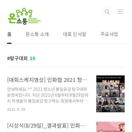
본문 바로가기
홈
온소통 소개
대표 인사말
주요사업
탐구대회
10
[대회스케치영상] 민화협 2021 청소년 통일공감 탐구대회
안녕하세요.^^ 2021 청소년 통일공감 탐구대회
운영국입니다. 지난 2021년 6월부터 8월29일까
지 학생들의 통일공감 탐구하는 과정에서부터 발
표까지 함께 열정적으로 참여해 준 모든 분들께
2021. 9. 29.
감사의 마음을 담아 결과 스케치 영상을 게시합
니다. 초등부 4학년부터 중등부 3학년까지 참가
하게 된 '2021 청소년 통일공감 탐구대회'는 참
[시상식(8/29일)_결과발표] 민화협 2021 청소년 통일공감 탐구대회
가자와 심사위원 모두에게 통일과 평화에 에 관