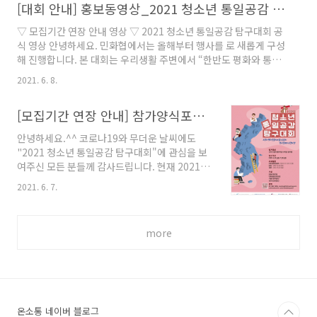
6월 25일부터 된 8월 14일까지 예선전 출전으로
[대회 안내] 홍보동영상_2021 청소년 통일공감 탐구대회
제출한 탐구 보고서를 심사해 다음과 같이 본선
▽ 모집기간 연장 안내 영상 ▽ 2021 청소년 통일공감 탐구대회 공
진출팀을 선발했습니다. 본선 진출팀은 부문별
식 영상 안녕하세요. 민화협에서는 올해부터 행사를 로 새롭게 구성
16팀씩이며, 가나다순으로 팀은 안내합니다. 출
해 진행합니다. 본 대회는 우리생활 주변에서 “한반도 평화와 통
전팀 모두에게 박수를 보내며, 본선 준비와 관련
일”과 관련해 스스로 흥미 있는 주제를 정하여 스스로 탐구하고 탐
해서 구체적인 안내는 내일(8/17화) 오후 5시에
2021. 6. 8.
구한 내용을 정리해 온라인 화상을 통해 발표하는 방식으로 진행될
별도 안내 페이지를 통해 안내해 드릴 예정입니
예정입니다. 본 대회를 통해 통일미래세대들이 북한·남북관계·분
다. ::: 2021 청소년 통일공감 탐구대회 본선 진출
[모집기간 연장 안내] 참가양식포함_2021 청소년 통일공감 탐구대회
단 및 평화통일과 관련된 다양한 영역에서 탐구하는 활동을 통해 한
팀 발표 ::: > 돌핀스 팀 미리내 팀 봉래산..
반도 문제가 나의 문제라는 인식을 높이고, 한반도 평화통일 분야의
안녕하세요.^^ 코로나19와 무더운 날씨에도
학습능력 신장될수 있는 기틀이 될 것입니다. 청소년 여러분의 많은
"2021 청소년 통일공감 탐구대회"에 관심을 보
관심과 도전 바랍니다. 감사합니다. 자세한 대회 안내는 링크를 클
여주신 모든 분들께 감사드립니다. 현재 2021년
릭하여 참고해주시기 바랍니다 ☞ 대회안내 바로가기 ☜ https:/..
8월 14일(토)까지 모집을 연장하게 되었습니다.
2021. 6. 7.
이미 제출하셨던 학생들도 다시 제출하고 싶은
학생이 있다면 수정 보완해 재제출이 가능합니
다. 모집기간 연장으로 인해, 본선 대회 진출팀 발
more
표는 2021년 8월16일(월) 17시 예정이고, 본선
과 결선 일정은 모두 동일합니다. 탐구대회를 준
비하면서 여름방학도 의미있고, 통일공감의 보람
된 시간도 함께 하기를 바랍니다. 무더운 날씨에
건강에 유의하세요. 감사합니다. 1. 목 적 - 생활
주변에서 “한반도 평화와 통일”과 관련해 스스로
온소통 네이버 블로그