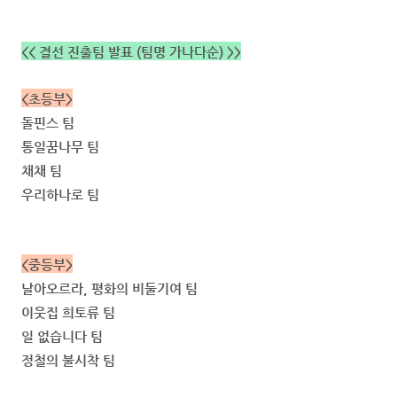
<< 결선 진출팀 발표 (팀명 가나다순) >>
<초등부>
돌핀스 팀
통일꿈나무 팀
채채 팀
우리하나로 팀
<중등부>
날아오르라, 평화의 비둘기여 팀
이웃집 희토류 팀
일 없습니다 팀
정철의 불시착 팀