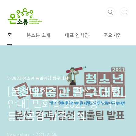
본문 바로가기
홈
온소통 소개
대표 인사말
주요사업
▷2021 청소년 통일공감 탐구대회
[본선대회결과_결선진출팀_
안내] 민화협 2021 청소년
통일공감 탐구대회
by onsotong
2021. 8. 28.