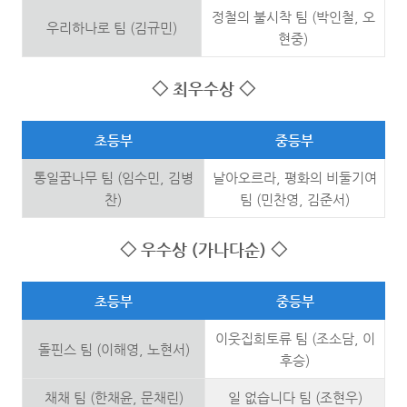
정철의 불시착 팀 (박인철, 오
우리하나로 팀 (김규민)
현중)
◇
최우수상
◇
초등부
중등부
통일꿈나무 팀 (임수민, 김병
날아오르라, 평화의 비둘기여
찬)
팀 (민찬영, 김준서)
◇
우수상
(
가나다순
)
◇
초등부
중등부
이웃집희토류 팀 (조소담, 이
돌핀스 팀 (이해영, 노현서)
후승)
채채 팀 (한채윤, 문채린)
일 없습니다 팀 (조현우)