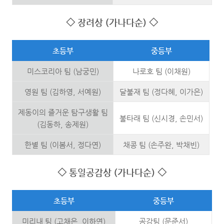
◇
장려상
(
가나다순
)
◇
초등부
중등부
미스코리아 팀 (남궁민)
나로호 팀 (이채원)
영원 팀 (김하영, 서예원)
달불재 팀 (정다혜, 이가은)
제동이의 즐거운 탐구생활 팀
불타래 팀 (신시경, 손민서)
(김동하, 송제원)
한별 팀 (이봄서, 정다연)
채콩 팀 (손주완, 박채빈)
◇
통일공감상
(
가나다순
)
◇
초등부
중등부
미리내 팀 (고채은, 이하연)
공감팀 (문준서)