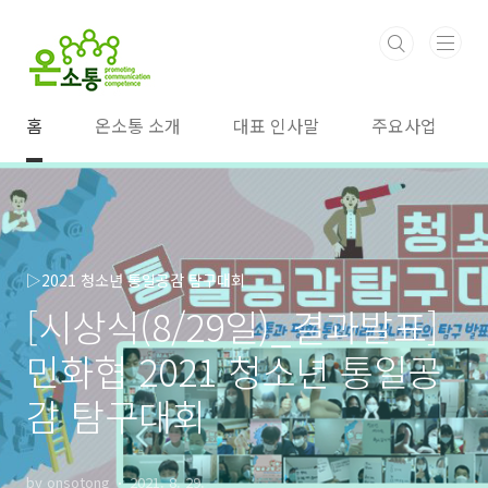
본문 바로가기
홈
온소통 소개
대표 인사말
주요사업
▷2021 청소년 통일공감 탐구대회
[시상식(8/29일)_결과발표]
민화협 2021 청소년 통일공
감 탐구대회
by onsotong
2021. 8. 29.