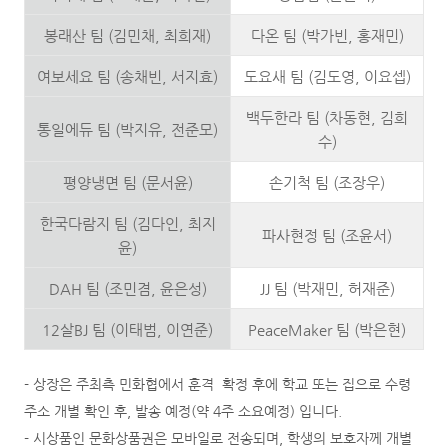
봉래산 팀 (김민채, 최희재)
다온 팀 (박가빈, 홍재민)
여보세요 팀 (송채빈, 서지효)
도요새 팀 (김도영, 이요셉)
백두한라 팀 (차동현, 김희
통일에듀 팀 (박지유, 전준모)
수)
평양냉면 팀 (문서윤)
손기척 팀 (조장우)
한국다람지 팀 (김다인, 최지
파사현정 팀 (조윤서)
윤)
DAH 팀 (조민겸, 윤은성)
JJ 팀 (박재민, 허재준)
12살BJ 팀 (이태범, 이연준)
PeaceMaker 팀 (박은현)
- 상장은 주최측 민화협에서 훈격 확정 후에 학교 또는 집으로 수령
주소 개별 확인 후, 발송 예정(약 4주 소요예정) 입니다.
- 시상품인 문화상품권은 모바일로 전송되며, 학생의 보호자께 개별