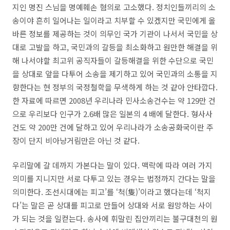
지인 명진 스님을 명예훼손 혐의로 고소했다
.
정치인들끼리의 소
송이야 흔히 일어나는 일이라고 치부할 수 있겠지만 국민에게 올
바른 정보를 제공하는 것이 의무인 국가 기관이 나서서 국민을 상
대로 고발을 하고
,
국민과의 갈등을 최소화하고 원만한 해결을 위
해 나서야할 최고위 공직자들이 갈등해결을 위한 수단으로 국민
을 상대로 앞을 다투어 소송을 제기하고 있어 국민과의 소통을 지
향한다는 현 정부의 국정철학을 무색하게 하는 것 같아 안타깝다
.
한 자료에 따르면
2008
년 우리나라 민사소송건수는 약
129
만 건
으로 우리보다 인구가
2.6
배 많은 일본의
4
배에 달한다
.
형사사
건도 약
200
만 건에 달하고 있어 우리나라가 소송공화국이란 주
장이 단지 비아냥거림만은 아닌 것 같다
.
우리말에 갈 데까지 가본다는 말이 있다
.
맥락에 따라 여러 가지
의미를 지니지만 서로 다투고 있는 경우는 법정까지 간다는 말을
의미한다
.
조선시대에는 피고
’
를
‘
척
(
隻
)’
이라고 했다는데
‘
척지
다
’
는 말은 곧 상대를 피고로 만들어 상대와 서로 원망하는 사이
가 되는 것을 일컫는다
.
송사에 휘말린 집안끼리는 불구대천의 원