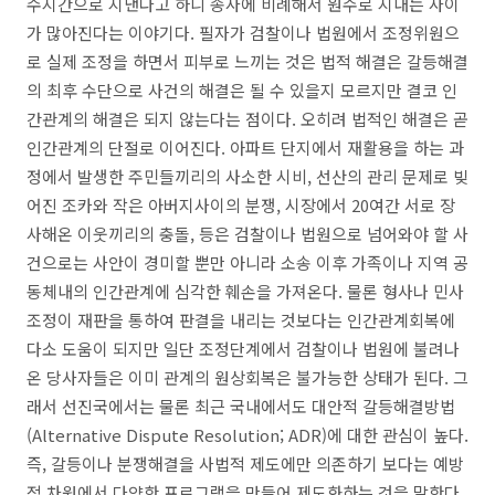
수지간으로 지낸다고 하니 송사에 비례해서 원수로 지내는 사이
가 많아진다는 이야기다
.
필자가 검찰이나 법원에서 조정위원으
로 실제 조정을 하면서 피부로 느끼는 것은 법적 해결은 갈등해결
의 최후 수단으로 사건의 해결은 될 수 있을지 모르지만 결코 인
간관계의 해결은 되지 않는다는 점이다
.
오히려 법적인 해결은 곧
인간관계의 단절로 이어진다
.
아파트 단지에서 재활용을 하는 과
정에서 발생한 주민들끼리의 사소한 시비
,
선산의 관리 문제로 빚
어진 조카와 작은 아버지사이의 분쟁
,
시장에서
20
여간 서로 장
사해온 이웃끼리의 충돌
,
등은 검찰이나 법원으로 넘어와야 할 사
건으로는 사안이 경미할 뿐만 아니라 소송 이후 가족이나 지역 공
동체내의 인간관계에 심각한 훼손을 가져온다
.
물론 형사나 민사
조정이 재판을 통하여 판결을 내리는 것보다는 인간관계회복에
다소 도움이 되지만 일단 조정단계에서 검찰이나 법원에 불려나
온 당사자들은 이미 관계의 원상회복은 불가능한 상태가 된다
.
그
래서 선진국에서는 물론 최근 국내에서도 대안적 갈등해결방법
(Alternative Dispute Resolution; ADR)
에 대한 관심이 높다
.
즉
,
갈등이나 분쟁해결을 사법적 제도에만 의존하기 보다는 예방
적 차원에서 다양한 프로그램을 만들어 제도화하는 것을 말한다
.