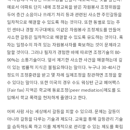
예로서 아파트 단지 내에 조정교육을 받은 자원봉사 조정위원을
두어 층간 소음이나 쓰레기 처리 등과 관련된 사소한 주민갈등을
일차적으로 해결할 수 있도록 하는 것이다
.
또한 동별로 있는 주
민 센터나 경찰 지구대에도 이같은 자원봉사 조정제도를 만들어
사소한 갈등은 일차적으로 해결할 수 있도록 유도하는 것이다
.
혹
자는 일정수의 자격 있는 자원봉사자를 확보하는 것이 문제라고
말할 것이다
.
그러나 필자가 경험한 바에 따르면 조정기술의
80-
90%
는 소통기술이다
.
앞서 제기한 사소한 사건을 해결하는데 깊
이 있는 법률적 지식은 불필요하다는 말이다
.
누구나
30-40
시간
정도의 조정훈련을 받고 몇 차례 실제조정을 참관하면 조정을 할
수 있다는 말이다
.
또한 미국의 경우 수도 워싱턴 근교 페어팩스
(Fair fax)
지역은 학교에 동료조정
(peer mediation)
제도를 도
입해서 학교 폭력을 현저하게 줄였다고 한다
.
어찌 사람 사는 세상에서 갈등을 피할 수 있으랴
.
문제는 갈등이
아니라 갈등을 다루는 기술과 제도다
.
교육을 통해 갈등관리 기술
을 습득하도록 하고 이를 체계적으로 관리할 수 있는 제도를 확립