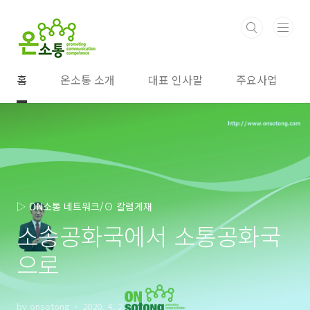
본문 바로가기
홈
온소통 소개
대표 인사말
주요사업
▷ ON소통 네트워크/⊙ 칼럼게재
소송공화국에서 소통공화국
으로
by onsotong
2020. 4. 2.