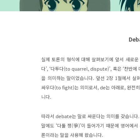
Deb
실제 토론의 형식에 대해 살펴보기에 앞서 새로운
다
’, ‘
다투다
(to quarrel, dispute)’,
혹은
‘
찬반에 
을 의미하는 말이었습니다
.
앞선
2
장
1
절에서 살
싸우다
(to fight)
는 의미로서
, de
는 아래로
,
완전
니다
.
따라서
debate
는 말로 싸운다는 의미를 갖습니다
말에도
‘
다툴 쟁
(
爭
)
’
이 들어가기 때문에 영어에서
론이라는 말을 사용해 왔습니다
.