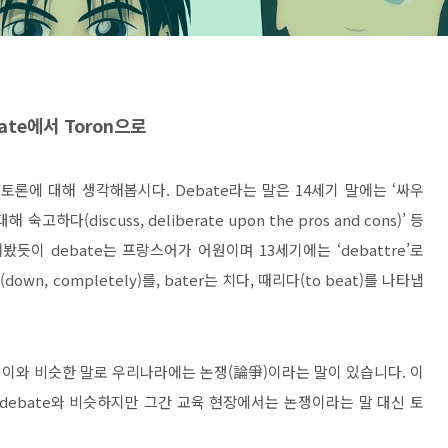
ate
에서
Toron
으로
 토론에 대해 생각해봅시다
. Debate
라는 말은
14
세기 말에는
‘
싸우
대해 숙고하다
(discuss, deliberate upon the pros and cons)’
등
펴봤듯이
debate
는 프랑스어가 어원이며
13
세기에는
‘debattre’
로
히
(down, completely)
를
, bater
는 치다
,
때리다
(to beat)
를 나타냅
.
이와 비슷한 말로 우리나라에는 논쟁
(
論爭
)
이라는 말이 있습니다
.
이
debate
와 비슷하지만 그간 교육 현장에서는 논쟁이라는 말 대신 토