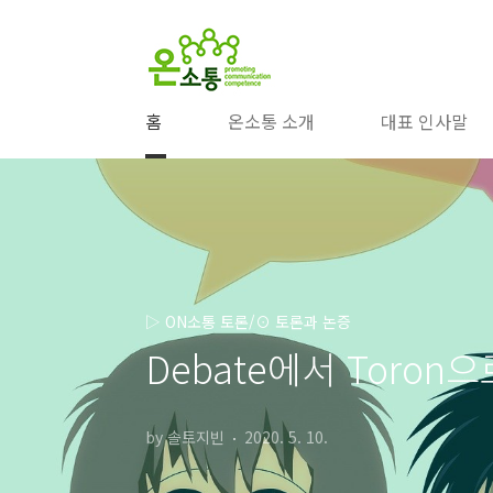
본문 바로가기
홈
온소통 소개
대표 인사말
▷ ON소통 토론/⊙ 토론과 논증
Debate에서 Toron으
by 솔토지빈
2020. 5. 10.