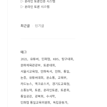
▷ 온라인 토론인증 시스템
▷ 온라인 토론 시스템
최근글
인기글
태그
2021
유튜버
민화협
KBS
탐구대회
문화체육관광부
토론대회
서울시교육청
만화독서
만화
통일
논증
유튜버대회
온소통
교육부
카드뉴스
맥크로스키
경기도교육청
소통능력
토론
온라인토론
토론회
통일공감
광복회
수사학
민화협 통일교육위원회
독립운동가