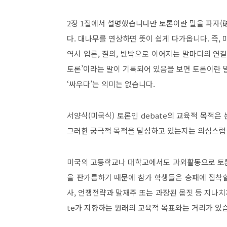
2
장
1
절에서 설명했습니다만 토론이란 말을 파자
(
다
.
대나무를 연상하면 뜻이 쉽게 다가옵니다
.
즉
,
역시 입론
,
질의
,
반박으로 이어지는 말마디의 연
토론
’
이라는 말이 기록되어 있음을 보면 토론이란 
‘
싸우다
’
는 의미는 없습니다
.
서양식
(
미국식
)
토론인
debate
의 교육적 목적은 
그러한 궁극적 목적을 달성하고 있는지는 의심스
미국의 고등학교나 대학교에서도 과외활동으로 토
을 판가름하기 때문에 참가 학생들은 승패에 집착
사
,
언쟁전략과 말재주 또는 과장된 몸짓 등 지나치
te
가 지향하는 원래의 교육적 목표와는 거리가 있