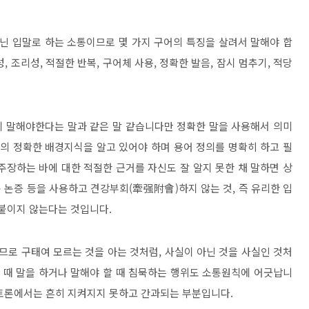
닌 입말로 하는 소통이므로 몇 가지 구어의 특징을 살려서 말해야 합
성
,
조리성
,
적절한 반복
,
구어체 사용
,
정확한 발음
,
잠시 멈추기
,
적당
게 말해야한다는 말과 같은 말 같습니다만 정확한 말을 사용해서 의미
의 정확한 배경지식을 알고 있어야 하며 용어 정의를 명확히 하고 필
주장하는 바에 대한 적절한 근거를 자신도 잘 알지 못한 채 말하면 상
 논증 등을 사용하고 견강부회
(
牽强附會
)
하지 않는 것
,
즉 유리한 입
 붙이지 않는다는 것입니다
.
므로 구태여 모르는 것을 아는 것처럼
,
사실이 아닌 것을 사실인 것처
 때 말을 하거나 말해야 할 때 침묵하는 행위도 소통원칙에 어긋납니
토론에서는 흔히 지켜지지 못하고 간과되는 부분입니다
.