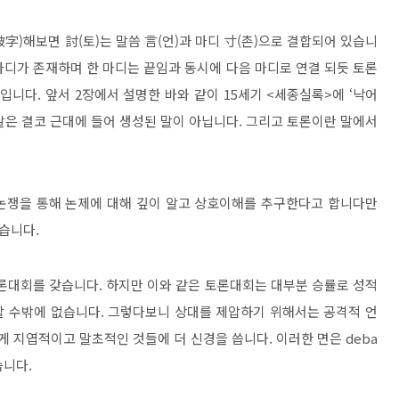
破字
)
해보면
討
(
토
)
는 말씀
言
(
언
)
과 마디
寸
(
촌
)
으로 결합되어 있습니
마디가 존재하며 한 마디는 끝임과 동시에 다음 마디로 연결 되듯 토론
결입니다
.
앞서
2
장에서 설명한 바와 같이
15
세기
<
세종실록
>
에
‘
낙어
말은 결코 근대에 들어 생성된 말이 아닙니다
.
그리고 토론이란 말에서
논쟁을 통해 논제에 대해 깊이 알고 상호이해를 추구한다고 합니다만
럽습니다
.
론대회를 갖습니다
.
하지만 이와 같은 토론대회는 대부분 승률로 성적
할 수밖에 없습니다
.
그렇다보니 상대를 제압하기 위해서는 공격적 언
게 지엽적이고 말초적인 것들에 더 신경을 씁니다
.
이러한 면은
deba
습니다
.