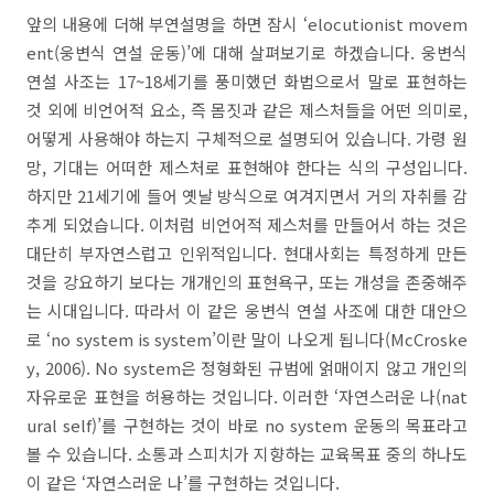
앞의 내용에 더해 부연설명을 하면 잠시
‘
elocutionist movem
ent
(
웅변식 연설 운동
)’
에 대해 살펴보기로 하겠습니다
.
웅변식
연설 사조는
17~18
세기를 풍미했던 화법으로서 말로 표현하는
것 외에 비언어적 요소
,
즉 몸짓과 같은 제스처들을 어떤 의미로
,
어떻게 사용해야 하는지 구체적으로 설명되어 있습니다
.
가령 원
망
,
기대는 어떠한 제스처로 표현해야 한다는 식의 구성입니다
.
하지만
21
세기에 들어 옛날 방식으로 여겨지면서 거의 자취를 감
추게 되었습니다
.
이처럼 비언어적 제스처를 만들어서 하는 것은
대단히 부자연스럽고 인위적입니다
.
현대사회는 특정하게 만든
것을 강요하기 보다는 개개인의 표현욕구
,
또는 개성을 존중해주
는 시대입니다
.
따라서 이 같은 웅변식 연설 사조에 대한 대안으
로
‘
no system is system
’
이란 말이 나오게 됩니다
(
McCroske
y
,
2006
).
No system
은 정형화된 규범에 얽매이지 않고 개인의
자유로운 표현을 허용하는 것입니다
.
이러한
‘
자연스러운 나
(
nat
ural self
)’
를 구현하는 것이 바로
no system
운동의 목표라고
볼 수 있습니다
.
소통과 스피치가 지향하는 교육목표 중의 하나도
이 같은
‘
자연스러운 나
’
를 구현하는 것입니다
.