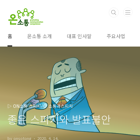
본문 바로가기
홈
온소통 소개
대표 인사말
주요사업
▷ ON소통 스피치/⊙ 소통과스피치
좋은 스피치와 발표불안
by onsotong
2020. 4. 14.