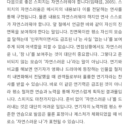
다음으로 좋은 스피치는 자연스러워야 합니다
(
임태섭
,
2005
).
스
피치의 자연스러움은 메시지의 내용보다 이를 전달하는 연사를
통해 구현됩니다
.
물론 내용도 자연스러워야 하지만 연사 스스로
가 자연스러워야 합니다
.
앞 절에서 언급한 바와 같이 자신의 진
면목을 보여줘야 한다는 말입니다
.
진면목이란 평소 자신의 모습
을 말하는데
‘
인위적이면서도 급조된 나
’
는 사실
‘
없는 나
’
를 보여
주게 되며 어색함을 피할 수 없습니다
.
면접상황에서도 자연스러
운 나
, ‘
참 나
’
를 보여주는 것이 대단히 중요합니다
.
그렇다고 준
비되지 않는 모습이
‘
자연스러운 나
’
라는 말이 아닙니다
.
연기와
비교를 해보면 연기자가 영화나 드라마에 등장하는 인물을 철저
히 내면화해서 전달했을 때 관객들로부터 훌륭한 연기자라는 찬
사를 받을 수 있습니다
.
바로 이 같은 연기력은 급조된 것이 아니
라 평소 철저한 연습과 노력을 통해 자연스럽게 획득된 결과물입
니다
.
스피치도 마찬가지입니다
.
준비 없이
‘
자연스러운 나
’
를 드
러내는 것은 대단히 어려운 일입니다
.
연기자의 노력처럼 평소 꾸
준한 연습으로 발음은 물론 표정이나 제스처가 체화되었을 때 비
로소
‘
자연스러운 나
’
가 표현될 수 있습니다
.