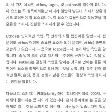
의 세 가지 요소인
ethos, logos,
및
pathos
를 알아야 합니다
.
이 요소는 꼭 설득에서뿐만 아니라 일반적 발표나 스피치 상황에
서도 고려해야 할 요소입니다
.
이 요소가 효율적으로 작동했을 때
훌륭한 스피치
,
진실한 스피치가 될 수 있습니다
.
Ethos
는 인격적인 측면
,
즉 연사의 사람 됨됨이를 말합니다
.
전
문성도
ethos
형성에 중요한 요소가 되며 윤리적
(
ethic
)
측면도
포함하고 있습니다
.
다음으로
logos
입니다
.
논리적인 측면을 말
합니다
.
즉 말이 조리 있고 제시하는 주장에 근거가 있는 것을 말
합니다
.
Pathos
는 감성적 측면을 말하는 것으로 언어는 물론 비
언어적 요소를 총체적으로 활용하는 것을 말합니다
.
특히 언어 외
적인 말투
,
손짓
,
몸짓
,
눈빛과 같은 요소들이 감성적 측면에 미치
는 영향을 말합니다
.
다음으로 스피치는 명쾌
(clarity)
해야 합니다
(
임태섭
,
2005
).
구
어체와 문어체는 큰 차이가 있습니다
.
흔히 문어체로 쓴 글을 경
어체로 읽는 것을 스피치로 생각하는 사람들이 있습니다만 입말