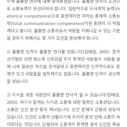
이제 훌륭한 연사에 대해 알아보겠습니다
.
훌륭한 연사의 조건으
로 소통능력이 우선되어야 합니다
.
일반적으로 수사학적 능력
(
rh
etorical competence
)
으로 표현하지만 저자는 총체적 소통능
력
(
total communication competence
)
이란 표현이 더 적절
하다고 봅니다
.
훌륭한 소통자로서 역량을 키워나갈 수 있는 기본
을 갖추기 위해서는 몇 가지 조건을 명심해야 합니다
.
1
)
훌륭한 인격이 훌륭한 연사를 만듭니다
(
임태섭
,
2005
).
흔히
선거철만 되면 평소에 신뢰감을 주지 못하던 사람들이 사람들 앞
에 나와 말로만 자신을 믿어달라고 표현하지만 인격적으로도 문
제가 있고 사람들을 설득하기도 힘듭니다
.
훌륭한 인격이 공신력
을 낳습니다
.
2
)
지식을 갖춘 사람만이 훌륭한 연사가 될 수 있습니다
(
임태섭
,
2005
).
여기서 말하는 지식은 소통에 대한 철학인 소통관입니다
.
소통은 인간 본성 중의 하나입니다
.
인간 존재의 근원과 맞닿아
있습니다
.
인간은 소통의 산물이기에 우리의 본성 안에 소통이 녹
아있다는 것입니다
.
단절되어 소통하지 못하면 결국 인간은 죽습