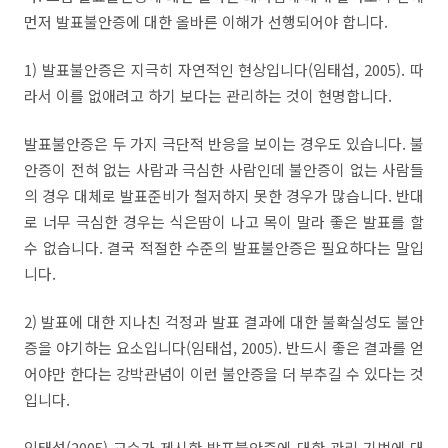
먼저 발표불안증에 대한 올바른 이해가 선행되어야 합니다
.
1)
발표불안증은 지극히 자연적인 현상입니다
(
임태섭
,
2005
).
따
라서 이를 없애려고 하기 보다는 관리하는 것이 현명합니다
.
발표불안증은 두 가지 극단적 반응을 보이는 경우도 있습니다
.
불
안증이 전혀 없는 사람과 극심한 사람인데 불안증이 없는 사람들
의 경우 대체로 발표준비가 철저하지 못한 경우가 많습니다
.
반대
로 너무 극심한 경우는 식은땀이 나고 목이 말라 좋은 발표를 할
수 없습니다
.
결국 적절한 수준의 발표불안증은 필요하다는 말입
니다
.
2)
발표에 대한 지나친 걱정과 발표 결과에 대한 불확실성도 불안
증을 야기하는 요소입니다
(
임태섭
,
2005
).
반드시 좋은 결과를 얻
어야만 한다는 강박관념이 이런 불안증을 더 부추길 수 있다는 것
입니다
.
임태섭
(
2005
)
교수가 제시한 발표불안증에 대한 관리 기법에 대