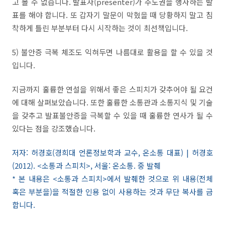
고 볼 수 없습니다
.
발표자
(
presenter
)
가 주도권을 행사하는 발
표를 해야 합니다
.
또 갑자기 말문이 막혔을 때 당황하지 말고 침
착하게 틀린 부분부터 다시 시작하는 것이 최선책입니다
.
5
)
불안증 극복 체조도 익혀두면 나름대로 활용을 할 수 있을 것
입니다
.
지금까지 훌륭한 연설을 위해서 좋은 스피치가 갖추어야 될 요건
에 대해 살펴보았습니다
.
또한 훌륭한 소통관과 소통지식 및 기술
을 갖추고 발표불안증을 극복할 수 있을 때 훌륭한 연사가 될 수
있다는 점을 강조했습니다
.
저자: 허경호(경희대 언론정보학과 교수, 온소통 대표) | 허경호
(2012). <소통과 스피치>, 서울: 온소통. 중 발췌
* 본 내용은 <소통과 스피치>에서 발췌한 것으로 위 내용(전체
혹은 부분을)을 적절한 인용 없이 사용하는 것과 무단 복사를 금
합니다.