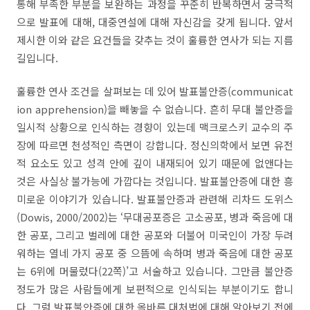
통해 부족한 부분을 보완하는 과정을 꾸준히 반복하면서 궁극적
으로 발표에 대해
,
대중연설에 대해 자신감을 갖게 됩니다
.
앞서
제시한 이와 같은 요건들을 갖추는 것이 훌륭한 연사가 되는 지름
길입니다
.
훌륭한 연사 조건을 살펴보는 데 있어 발표불안증
(
communicat
ion
apprehension
)
을 빼놓을 수 없습니다
.
흔히 무대 불안증을
일시적 상황으로 인식하는 경향이 있는데 맥크로스키 교수의 주
장에 따르면 천성적인 측면이 강합니다
.
정신의학에서 보면 유전
적 요소도 있고 성격 안에 깊이 내재되어 있기 때문에 없앤다는
것은 사실상 불가능에 가깝다는 것입니다
.
발표불안증에 대한 흥
미로운 이야기가 있습니다
.
발표불안증과 관련해 리차드 도위스
(Dowis, 2000/2002)
는
‘
무대공포증은 고소공포
,
병과 죽음에 대
한 공포
,
그리고 벌레에 대한 공포와 더불어 미국인이 가장 두려
워하는 열네 가지 공포 중 으뜸에 속하며 병과 죽음에 대한 공포
는
6
위에 머물렀다
(
22
쪽
)’
고 서술하고 있습니다
.
그만큼 불안증
정도가 많은 사람들에게 보편적으로 인식되는 부분이기도 합니
다
.
그럼 발표불안증에 대한 올바른 대처법에 대해 알아보기 전에