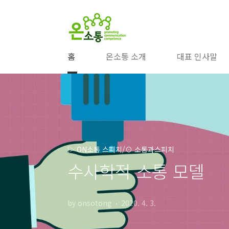
본문 바로가기
홈
온소통 소개
대표 인사말
▷ ON소통 스피치/⊙ 소통과스피치
수사학적 소통 모델
by onsotong
2020. 4. 3.