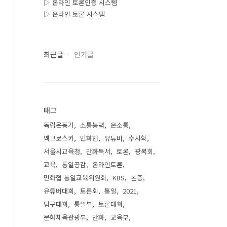
▷ 온라인 토론인증 시스템
▷ 온라인 토론 시스템
최근글
인기글
태그
독립운동가
소통능력
온소통
맥크로스키
민화협
유튜버
수사학
서울시교육청
만화독서
토론
광복회
교육
통일공감
온라인토론
민화협 통일교육위원회
KBS
논증
유튜버대회
토론회
통일
2021
탐구대회
통일부
토론대회
문화체육관광부
만화
교육부