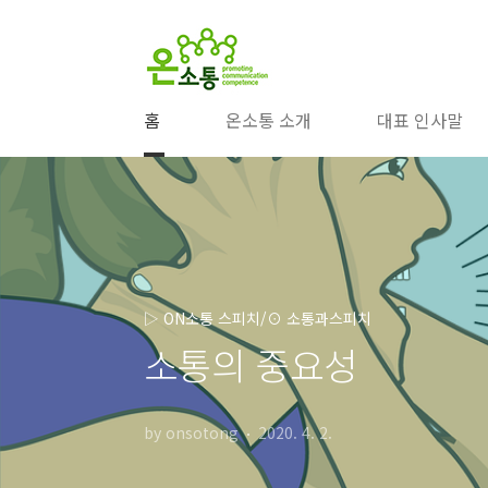
본문 바로가기
홈
온소통 소개
대표 인사말
▷ ON소통 스피치/⊙ 소통과스피치
소통의 중요성
by onsotong
2020. 4. 2.