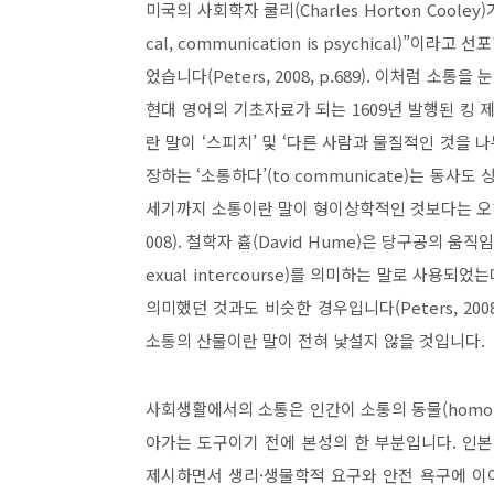
미국의 사회학자 쿨리
(Charles Horton Cooley)
cal, communication is psychical)”
이라고 선포
었습니다
(Peters, 2008, p.689).
이처럼 소통을 눈
현대 영어
의 기초자료가 되는
1609
년 발행된 킹 
란 말이
‘
스피치
’
및
‘
다른 사람과 물질적인 것을 
장하는
‘
소통하다
’(to communicate)
는 동사도 
세기까지 소통이란 말이 형이상학적인 것보다는 오
008).
철학자 흄
(David Hume)
은 당구공의 움직임
exual intercourse)
를 의
미하는 말로 사용되었는
의미했던 것과도 비슷한 경우입니다
(Peters, 200
소통의 산물이란 말이 전혀 낯설지 않을 것입니다
.
사회생활에서의 소통은 인간이 소통의 동물
(homo
아가는 도구
이기 전에 본성의 한 부분입니다
.
인본
제시하면서 생리
·
생물학적 요
구와 안전 욕구에 이