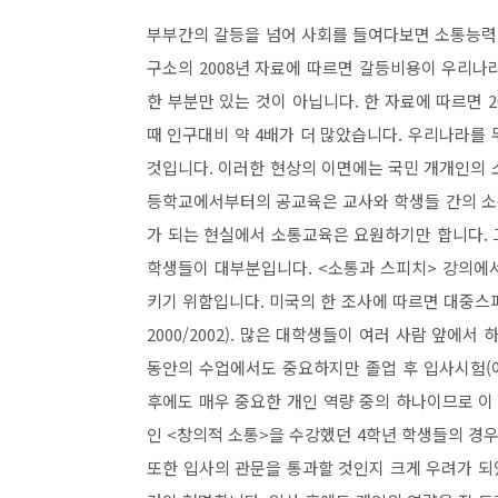
부부간의 갈등을 넘어 사회를 들여다보면 소통능력 
구소의
2008
년 자료에 따르면 갈등비용이 우리나
한 부분만 있는 것이 아닙니다
.
한 자료에 따르면
2
때 인구대비 약
4
배가 더 많았습니다
.
우리나라를 
것입니다
.
이러한 현상의 이면에는 국민 개개인의 
등학교에서부터의 공교육은 교사와 학생들 간의 소
가 되는 현실에서 소통교육은 요원하기만 합니다
.
학생들이 대부분입니다
.
<
소통과 스피치
>
강의에서
키기 위함입니다
.
미국의 한 조사에 따르면 대중스
2000/2002).
많은 대학생들이 여러 사람 앞에서 
동안의 수업에서도 중요하지만 졸업 후 입사시험
(
후에도 매우 중요한 개인 역량 중의 하나이므로 이
인
<
창의적 소통
>
을 수강했던
4
학년 학생들의 경우
또한 입사의 관문을 통과할 것인지 크게 우려가 