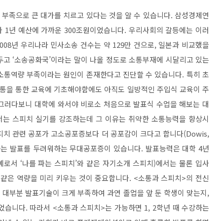
부족으로 큰 대가를 치르고 있다는 것을 알 수 있습니다
.
삼성경제연
라
1
년 예산에 가까운
300
조원이었습니다
.
우리사회의 갈등에는 이러
008
년 우리나라 민사소송 건수는 약
129
만 건으로
,
일본과 비교했을
두고
‘
소송공화국
’
이라는 말이 나올 정도로 소통부재에 시달리고 있는
소통역량 부족이라는 원인이 존재한다고 진단할 수 있습니다
.
특히 초
통을 통한 교육에 기초해야함에도 아직도 일방적인 주입식 교육이 주
그러다보니 대학에 와서야 비로소 처음으로 발표식 수업을 해보는 대
는 스피치 실기를 강조하는데 그 이유는 취약한 소통능력을 향상시
피치 관련 공포가 고소공포증보다 더 공포감이 크다고 합니다
(Dowis,
하는 발표를 두려워하는 무대공포증이 있습니다
.
발표능력은 대학
4
년
예로서
‘
나를 파는 스피치
’
와 같은 자기소개 스피치
)
에서는 물론 입사
 같은 역량을 미리 키우는 것이 중요합니다
. <
소통과 스피치
>
의 전신
 대부분 발표기술이 크게 부족하여 과연 졸업을 앞 둔 학생이 맞는지
,
되었습니다
.
따라서
<
소통과 스피치
>
는 가능하면
1, 2
학년 때 수강하는