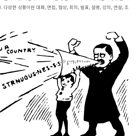
다
.
다양한 상황이란 대화
,
면접
,
협상
,
회의
,
발표
,
설명
,
강의
,
연설
,
조