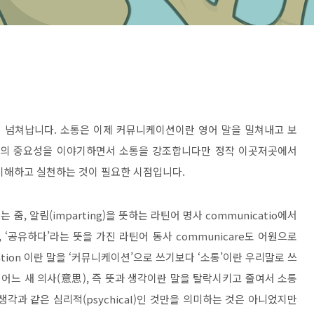
 넘쳐납니다
.
소통은 이제 커뮤니케이션이란 영어 말을 밀쳐내고 보
통의 중요성을 이야기하면서 소통을 강조합니다만 정작 이곳저곳에서
이해하고 실천하는 것이 필요한 시점입니다
.
는 줌
,
알림
(imparting)
을 뜻하는 라틴어 명사
communicatio
에서
 ‘
공유하다
’
라는 뜻을 가진 라틴어 동사
communicare
도 어원으로
tion
이란 말을
‘
커뮤니케이션
’
으로 쓰기보다
‘
소통
’
이란 우리말로 쓰
어느 새 의사
(
意思
)
,
즉 뜻과 생각이란 말을 탈락시키고 줄여서 소통
생각과 같은 심리적
(psychical)
인 것만을 의미하는 것은 아니었지만