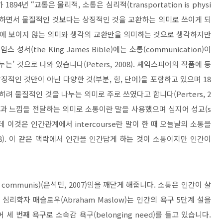
가
1894
년
“
교통은 물리적
,
소통은 심리적
(transportation is physi
하면서 물질적인 것보다는 상징적인 것을 교환하는 의미로 쓰이게 되
에 보이지 않는 의미와 생각의 교환만을 의미하는 것으로 생각하지만
제임스 성서
(the King James Bible)
에는 소통
(communication)
이
나누는
’
것으로 나와 있습니다
(Peters, 2008).
셰익스피어의 작품에 등
상징적인 것만이 아닌 다양한 것
(
부분
,
힘
,
단어
)
을 포함하고 있으며
18
히려 물질적인 것을 나누는 의미로 주로 쓰였다고 합니다
(Perters, 2
과 느낌을 전달하는 의미로 소통이란 말을 사용했으며 심지어 성교
(s
데 이것은 인간관계에서
intercourse
란 말이 한 때 오늘날의 소통을
8).
이 같은 맥락에서 인간을 인간답게 하는 것이 소통이지만 인간이
 communis)(
윤석민
, 2007)
임을 깨닫게 해줍니다
.
소통은 인간이 살
 심리학자 매슬로우
(Abraham
Maslow)
는 인간의 욕구
5
단계 설을
어 세 번째 욕구로 소속감 욕구
(belonging need)
를 들고 있습니다
.