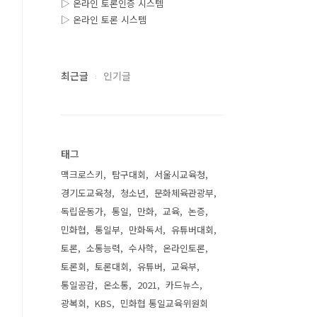
▷ 온라인 토론인증 시스템
▷ 온라인 토론 시스템
최근글
인기글
태그
맥크로스키
탐구대회
서울시교육청
경기도교육청
청소년
문화체육관광부
독립운동가
통일
만화
교육
논증
민화협
통일부
만화독서
유튜버대회
토론
소통능력
수사학
온라인토론
토론회
토론대회
유튜버
교육부
통일공감
온소통
2021
카드뉴스
광복회
KBS
민화협 통일교육위원회