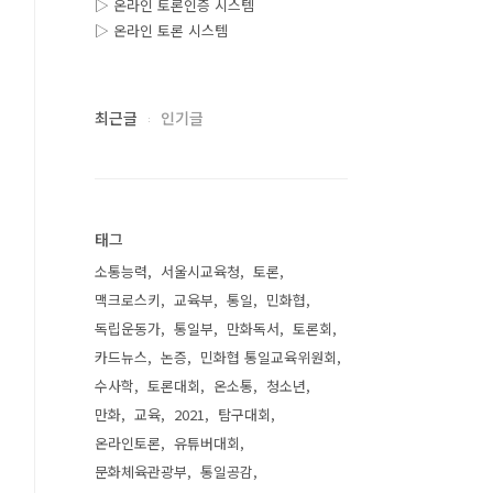
▷ 온라인 토론인증 시스템
▷ 온라인 토론 시스템
최근글
인기글
태그
소통능력
서울시교육청
토론
맥크로스키
교육부
통일
민화협
독립운동가
통일부
만화독서
토론회
카드뉴스
논증
민화협 통일교육위원회
수사학
토론대회
온소통
청소년
만화
교육
2021
탐구대회
온라인토론
유튜버대회
문화체육관광부
통일공감