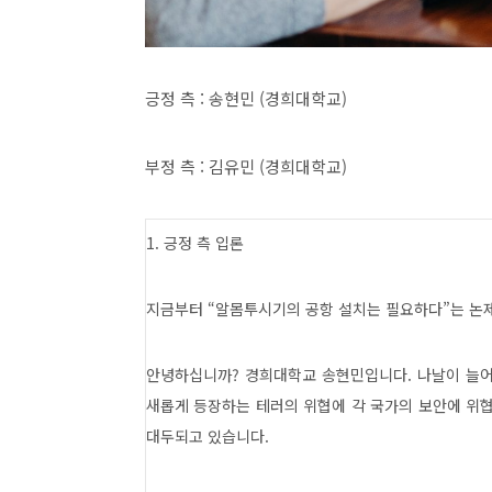
긍정 측
:
송현민
(
경희대학교
)
부정 측
:
김유민
(
경희대학교
)
1.
긍정 측 입론
지금부터
“
알몸투시기의 공항 설치는 필요하다
”
는 논
안녕하십니까
?
경희대학교 송현민입니다
.
나날이 늘어
새롭게 등장하는 테러의 위협에 각 국가의 보안에 위
대두되고 있습니다
.