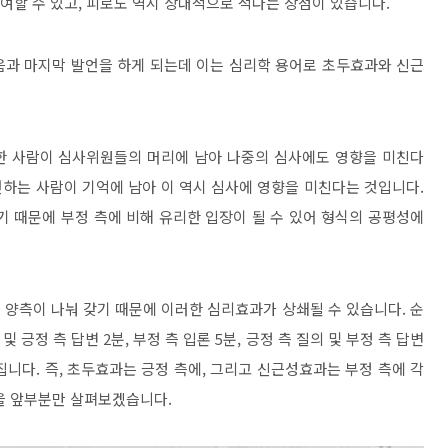
여할 수 있고
,
피로도 역시 상대적으로 적다는 장점이 있습니다
.
음과 마지막 발언을 하게 되는데 이는 심리학 용어로 초두효과와 신근
한 사람이 심사위원들의 머리에 남아 나중의 심사에도 영향을 미친다
하는 사람이 기억에 남아 이 역시 심사에 영향을 미친다는 것입니다
.
기 때문에 부정 측에 비해 유리한 입장이 될 수 있어 형식의 공평성에
양측이 나눠 갖기 때문에 이러한 심리효과가 상쇄될 수 있습니다
.
순
 및 긍정 측 답변
2
분
,
부정 측 입론
5
분
,
긍정 측 질의 및 부정 측 답변
집니다
.
즉
,
초두효과는 긍정 측에
,
그리고 신근성효과는 부정 측에 각
을 앞부분만 살펴보겠습니다
.