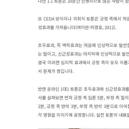
다만
1:1
토론은
20
분간 진행되므로 많은 사람이 참
또
CEDA
방식이나 의회식 토론은 긍정 측에서 처
성효과를 가져옵니다
(
여미란
·
허경호
, 2012
)
.
초두효과
,
즉 맥락효과는 처음에 인상적으로 발언
는 말이고
,
신근성효과는 마지막에 인상적으로 발언
결국 이러한 심리적 효과에서 긍정 측이 모두 이롭
서 문제가 생깁니다
.
반면 온라인
1
대
1
토론은 초두효과와 신근성효과를 
서를 살펴보면 먼저 긍정 측 입론
5
분
,
부정 측 질의
2
분
,
긍정 측 반박
3
분
,
부정 측 반박
3
분으로 이어
각 영향을 미치기에 공정합니다
.
실전 토론의 내용