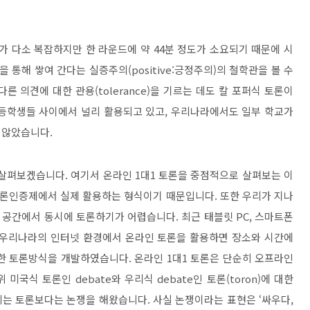
가 다소 복잡하지만 한 라운드에 약
44
분 정도가 소요되기 때문에 시
을 통해 쌓여 간다는 실증주의
(
positiv
e:
긍정
주의
)
의 철학관을 볼 수
 다른 의견에 대한 관용
(tolerance)
을 기르는 데도 칼 포퍼식 토론이
등학생들 사이에서 널리 활용되고 있고
,
우리나라에서도 일부 학교가
 않았습니다
.
 살펴보겠습니다
.
여기서 온라인
1
대
1
토론을 중점적으로 살펴보는 이
토론인증제에서 실제 활용하는 형식이기 때문입니다
.
또한 우리가 지나
 공간에서 동시에 토론하기가 어렵습니다
.
최근 태블릿
PC,
스마트폰
 우리나라의 인터넷 환경에서 온라인 토론을 활용하면 장소와 시간에
러한 토론방식을 개발하였습니다
.
온라인
1
대
1
토론은 단순히 오프라인
위 미국식 토론인
debate
와 우리식
debate
인 토론
(toron)
에 대한
리는 토론보다는 논쟁을 해왔습니다
.
사실 논쟁이라는 표현은
‘
싸우다
,