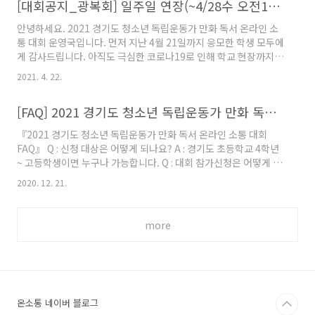
[대회공지_광복회] 일주일 연장(~4/28수 오전11시까지) 안내_2021경기도청소년 독립운동가 만화 독서 온라인 소통 대회
송*욱 - - 장려상 김*우 김*혁 - 박*서 배*서 - 황*빈 - - 수상작에 선
정된 학생은 광복회에서 최종 훈격 확인 후 상장을 개별 발송해 드
안녕하세요. 2021 경기도 청소년 독립운동가 만화 독서 온라인 소
릴 예정입니다. 수상작 (장려상 제외)은 모두 온소통 홈페이지에 게
통 대회 운영국입니다. 먼저 지난 4월 21일까지 응모한 학생 모두에
시할 예정입니다. 그리고 수상작에 선정되지 못한 학생에게는 광복
게 감사드립니다. 아직도 극심한 코로나19로 인해 학교 현장까지
회에서 준비한 기념품을 우편으로 보내..
본 대회 안내가 미흡하고 도서 보급이 지연되어, 불가피하게 제출
2021. 4. 22.
마감일을 일주일 연장하게 되었습니다. 4/28(수) 오전 11시 까지
최종 마감시간을 연장 하고자 합니다. 기 제출한 학생들도 최종 마
[FAQ] 2021 경기도 청소년 독립운동가 만화 독서 온라인 소통 대회
감시까지 재제출이 가능합니다. 궁금한 점 있으시면 언제든지 운영
국에 연락 주시기 바랍니다. 감사합니다. 대회운영국 드림 (02-
『2021 경기도 청소년 독립운동가 만화 독서 온라인 소통 대회
969-3555, toron21@onsotong.com) ▶ 대회 안내 바로 가기
FAQ』 Q : 신청 대상은 어떻게 되나요? A : 경기도 초등학교 4학년
onsotong.tistory.com/267
~ 고등학생이면 누구나 가능합니다. Q : 대회 참가신청은 어떻게 하
는 건가요? A : 온소통 홈페이지에서 참가 신청서 URL
2020. 12. 21.
(http://naver.me/5PixFmf5) 작성 양식에 맞춰 입력 후 제출하
면 됩니다. Q : 대회 참가신청은 기간은 구체적으로 어떻게 되나요?
A : 제출 기간인 2021년 4월 7일(수) 0시부터 2021년 4월 21일
more
(수) 24시까지 입니다. *최종 연장으로 4월 28일(수) 오전11시까
지로 수정되었습니다. (4/22목 기준) Q : 대상 도서는 어떻게 되나
요? A : 독립운동가 100인 만화 프로젝트 33인 만화 [위대한 시민의
역..
온소통 네이버 블로그