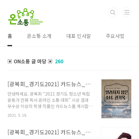
본문 바로가기
홈
온소통 소개
대표 인사말
주요사업
▣ ON소통 글 마당 ▣
260
[광복회_경기도2021] 카드뉴스_최우수상(중등부)_김가진 학생작품
안녕하세요. 광복회 "2021 경기도 청소년 독립
운동가 만화 독서 온라인 소통 대회" 시상 결과
우수상 이상의 학생 작품인 카드뉴스를 게시합니
다. ::: [광복회_경기도2021] 카드뉴스_최우수상
2021. 5. 16.
(중등부)_김가진 학생작품 ::: "독립운동가 100
인 만화 프로젝트 33인 만화" 대상 도서를 읽고
참가했던 내용으로 출품한 학생에게 모든 소유권
[광복회_경기도2021] 카드뉴스_최우수상(초등부)_박지유 학생작품
과 저작권의 책임이 있습니다. 좋은 만화 작가들