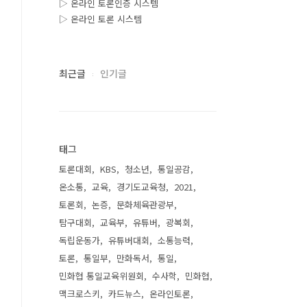
▷ 온라인 토론인증 시스템
▷ 온라인 토론 시스템
최근글
인기글
태그
토론대회
KBS
청소년
통일공감
온소통
교육
경기도교육청
2021
토론회
논증
문화체육관광부
탐구대회
교육부
유튜버
광복회
독립운동가
유튜버대회
소통능력
토론
통일부
만화독서
통일
민화협 통일교육위원회
수사학
민화협
맥크로스키
카드뉴스
온라인토론