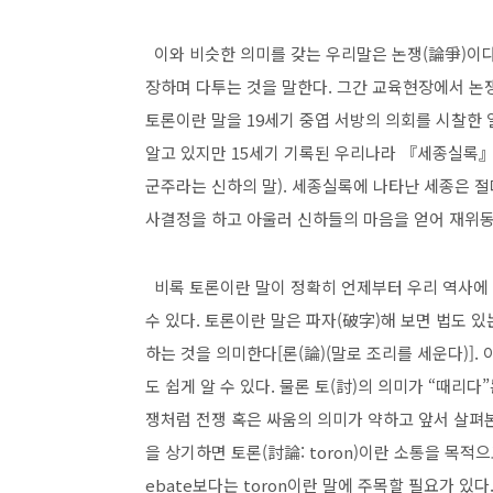
이와 비슷한 의미를 갖는 우리말은 논쟁(論爭)이다
장하며 다투는 것을 말한다. 그간 교육현장에서 논쟁
토론이란 말을 19세기 중엽 서방의 의회를 시찰한 
알고 있지만 15세기 기록된 우리나라 『세종실록』
군주라는 신하의 말). 세종실록에 나타난 세종은
사결정을 하고 아울러 신하들의 마음을 얻어 재위동
비록 토론이란 말이 정확히 언제부터 우리 역사에 
수 있다. 토론이란 말은 파자(破字)해 보면 법도 있는
하는 것을 의미한다[론(論)(말로 조리를 세운다)].
도 쉽게 알 수 있다. 물론 토(討)의 의미가 “때리다”
쟁처럼 전쟁 혹은 싸움의 의미가 약하고 앞서 살펴
을 상기하면 토론(討論: toron)이란 소통을 목적
ebate보다는 toron이란 말에 주목할 필요가 있다