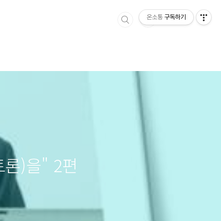
온소통
구독하기
토론)을" 2편