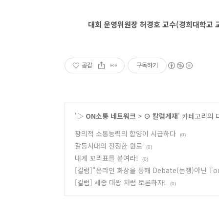
대회 운영위원장 허경호 교수(경희대학교 
공감
구독하기
'
▷ ON소통 네트워크
>
⊙ 칼럼게재
' 카테고리의 
창의적 소통능력의 함양이 시급하다
(0)
갈등시대의 진정한 원로
(0)
내게 꼬리표를 붙여라!
(0)
[칼럼]"온라인 화상을 통해 Debate(논쟁)아닌 To
[칼럼] 세종 대왕 처럼 토론하자!
(0)