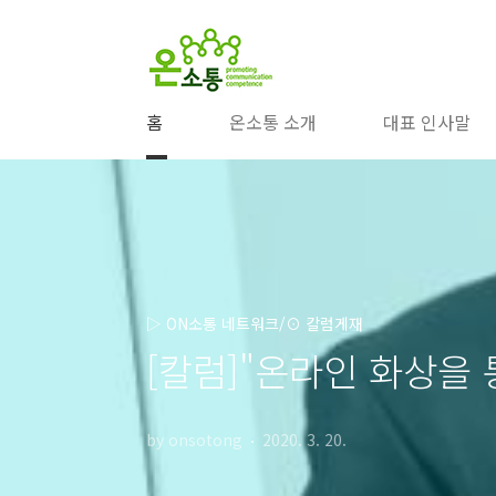
본문 바로가기
홈
온소통 소개
대표 인사말
▷ ON소통 네트워크/⊙ 칼럼게재
[칼럼]"온라인 화상을 통
by onsotong
2020. 3. 20.