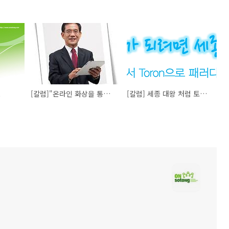
!
[칼럼]"온라인 화상을 통해 Debate(논쟁)아닌 Toron(토론)을" 1편
[칼럼] 세종 대왕 처럼 토론하자!