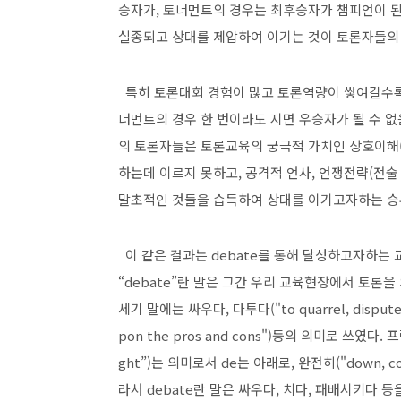
승자가, 토너먼트의 경우는 최후승자가 챔피언이 
실종되고 상대를 제압하여 이기는 것이 토론자들의 
특히 토론대회 경험이 많고 토론역량이 쌓여갈수록 
너먼트의 경우 한 번이라도 지면 우승자가 될 수 없
의 토론자들은 토론교육의 궁극적 가치인 상호이해(역
하는데 이르지 못하고, 공격적 언사, 언쟁전략(전술
말초적인 것들을 습득하여 상대를 이기고자하는 승부
이 같은 결과는 debate를 통해 달성하고자하는
“debate”란 말은 그간 우리 교육현장에서 토론을
세기 말에는 싸우다, 다투다("to quarrel, disput
pon the pros and cons")등의 의미로 쓰였다
ght”)는 의미로서 de는 아래로, 완전히("down, com
라서 debate란 말은 싸우다, 치다, 패배시키다 등