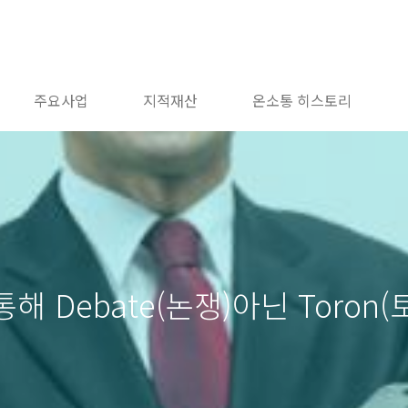
주요사업
지적재산
온소통 히스토리
해 Debate(논쟁)아닌 Toron(