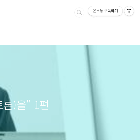
온소통
구독하기
토론)을" 1편