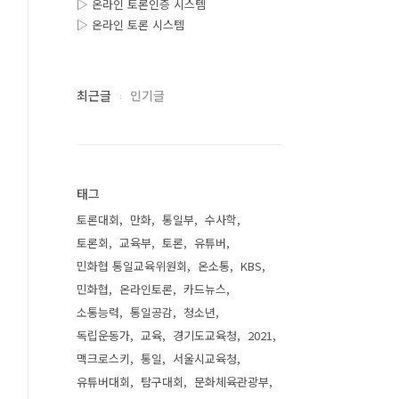
▷ 온라인 토론인증 시스템
▷ 온라인 토론 시스템
최근글
인기글
태그
토론대회
만화
통일부
수사학
토론회
교육부
토론
유튜버
민화협 통일교육위원회
온소통
KBS
민화협
온라인토론
카드뉴스
소통능력
통일공감
청소년
독립운동가
교육
경기도교육청
2021
맥크로스키
통일
서울시교육청
유튜버대회
탐구대회
문화체육관광부