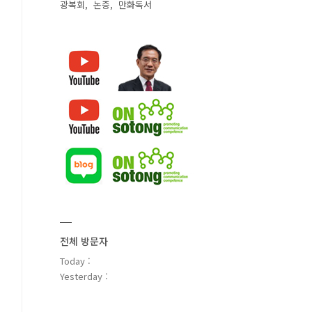
광복회
논증
만화독서
전체 방문자
Today :
Yesterday :