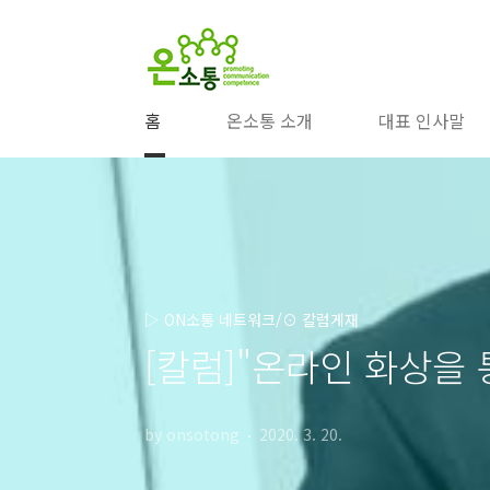
본문 바로가기
홈
온소통 소개
대표 인사말
▷ ON소통 네트워크/⊙ 칼럼게재
[칼럼]"온라인 화상을 통
by onsotong
2020. 3. 20.