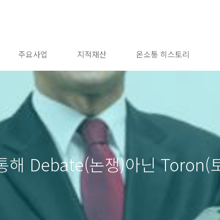
주요사업
지적재산
온소통 히스토리
해 Debate(논쟁)아닌 Toron(