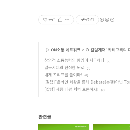
공감
구독하기
'
▷ ON소통 네트워크
>
⊙ 칼럼게재
' 카테고리의 
창의적 소통능력의 함양이 시급하다
(0)
갈등시대의 진정한 원로
(0)
내게 꼬리표를 붙여라!
(0)
[칼럼]"온라인 화상을 통해 Debate(논쟁)아닌 To
[칼럼] 세종 대왕 처럼 토론하자!
(0)
관련글