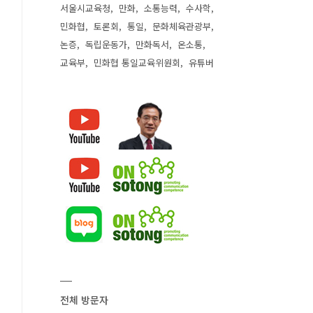
서울시교육청
만화
소통능력
수사학
민화협
토론회
통일
문화체육관광부
논증
독립운동가
만화독서
온소통
교육부
민화협 통일교육위원회
유튜버
전체 방문자