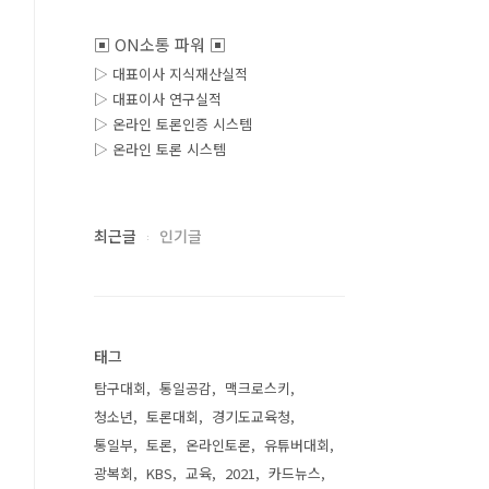
▣ ON소통 파워 ▣
▷ 대표이사 지식재산실적
▷ 대표이사 연구실적
▷ 온라인 토론인증 시스템
▷ 온라인 토론 시스템
최근글
인기글
태그
탐구대회
통일공감
맥크로스키
청소년
토론대회
경기도교육청
통일부
토론
온라인토론
유튜버대회
광복회
KBS
교육
2021
카드뉴스