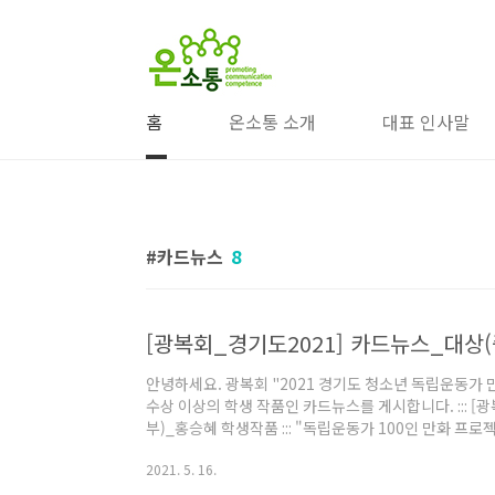
본문 바로가기
홈
온소통 소개
대표 인사말
카드뉴스
8
[광복회_경기도2021] 카드뉴스_대상
안녕하세요. 광복회 "2021 경기도 청소년 독립운동가 
수상 이상의 학생 작품인 카드뉴스를 게시합니다. ::: [
부)_홍승혜 학생작품 ::: "독립운동가 100인 만화 프
내용으로 출품한 학생에게 모든 소유권과 저작권의 책임
2021. 5. 16.
"독립운동가 100인 만화" 독서로 다시금 독립운동가 
시한번 이번 대회에 관심과 출품했던 학생 모두에게 감사