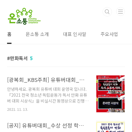
본문 바로가기
홈
온소통 소개
대표 인사말
주요사업
만화독서
5
[광복회_KBS주최] 유튜버대회_온라인 시상식 (비실시간 동영상)_11/13(토)_2021 전국 청소년 독립운동가 독서 만화 유튜버 대회 시상식
안녕하세요. 광복회 유튜버 대회 운영국 입니다.
『2021 전국 청소년 독립운동가 독서 만화 유튜
버 대회 시상식』을 비실시간 동영상으로 진행됩
니다. 수상 소감을 발표한 학생들도 대상이나 최
2021. 11. 13.
우수상 수상 결과를 동영상으로 알게 됩니다. 아
래 온라인 시상식 동영상은 시상 총평, 시상 결과,
및 소감으로 구성되어 있습니다. 함께 시상식에
[공지] 유튜버대회_수상 선정 학생 명단 및 시상 준비 안내_11/12(금)낮12시까지
참여한 마음으로 듣기를 바랍니다. :D