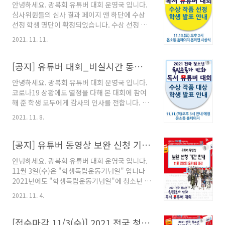
안녕하세요. 광복회 유튜버 대회 운영국 입니다.
https://youtu.be/7Xb5qxuAlVo 대상과 최우
심사위원들의 심사 결과 페이지 맨 하단에 수상
수상 작품은 차주에 공개해 드릴 예정입니다. 함
선정 학생 명단이 확정되었습니다. 수상 선정 학
께 해준 모든 학생과 선생님 모두 감사의 인사를
생에게 미리 축하의 인사를 드리고, 수상작에 선
드립니다. 독립운동가 정신을 본받아 더 좋은 대
2021. 11. 11.
정되지 못한 학생들에게도 감사의 인사를 드립니
한민국을 함께 만들어 가는 청소년이 되기를 기
다. 수상 미선정 학생들에게는 앞서 안내했던 것
원합니다. 감사합니다. 대회운영국 드림 광복회
과 같이 "레모나 3상자"를 선물로 보내드릴 예정
[공지] 유튜버 대회_비실시간 동영상 온라인 시상식 안내_11/13(토)오후2시부터
KBS 교육부, 문화체육관광부 온소통주식회사 ..
입니다. 다시 한번 참여한 모든 학생들에게 감사
안녕하세요. 광복회 유튜버 대회 운영국 입니다.
의 인사를 전합니다. 그리고 수상 선정 학생의 경
코로나19 상황에도 열정을 다해 본 대회에 참여
우, 시상에 필요한 최종 정보를 아래 링크를 클릭
해 준 학생 모두에게 감사의 인사를 전합니다. 이
해 11월12일(금) 낮12시까지 회신해 주시기 바
번주 토요일 오후2시에 계획했던 "실시간 화상"
랍니다. 시상에 필요한 정보로 인해 정확하게 입
2021. 11. 8.
온라인 시상식에서 "비실시간 동영상" 온라인 시
력을 완료해 주시기를 다시 한번 부탁드립니다.
상식으로 전환하게 되었습니다. 이는 학생들의
http://naver.me/FIgBTuBN 수상작의 원본
학기 중 시험 기간 등으로 인해 실시간 화상 접속
[공지] 유튜버 동영상 보완 신청 기간 안내_11/7(일)오전9시까지
제출은 온라인 시상식 동영상 제작에 필요..
이 어려울 수 있다고 판단해 변경하게 된 점 양해
안녕하세요. 광복회 유튜버 대회 운영국 입니다.
부탁드립니다. 다음과 같은 일정으로 사전 시상
11월 3일(수)은 "학생독립운동기념일" 입니다
식 동영상 제작으로 11월 13일(토) 오후2시에 시
2021년에도 "학생독립운동기념일"에 청소년 학
상 결과 동영상으로 안내해 드리고자 합니다. 온
생들이 보다 뜻깊은 날로 기념하고 기억할 수 있
라인 시상식 및 진행 사항은 다음과 같은 프로세
2021. 11. 4.
도록 행사를 진행하였습니다. 바쁜 학업 중에 참
스로 진행 예정입니다. 11월 11일(목) 오후5시에
여한 학생들에게 먼저 감사의 인사를 전하며 제
수상 대상 학생 발표 및 비실시간 동영상 온라인
출 완료된 영상의 수정 및 보완 제출의 기간을 드
[접수마감 11/3(수)] 2021 전국 청소년 독립운동가 만화 독서 유튜버 대회
시상식 준비를 위한 안내를 하겠습니다. ..