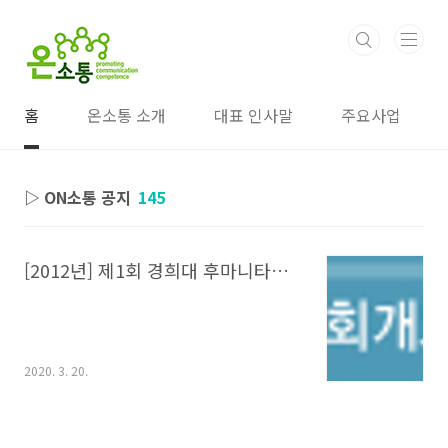
본문 바로가기
홈
온소통 소개
대표 인사말
주요사업
▷ ON소통 공지
145
[2012년] 제1회 경희대 후마니타스 칼리지 주최 전국 고등학생 온라인1:1 토론대회
2020. 3. 20.