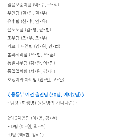
얼음보숭이팀 (박*주, 구*희)
우연팀 (권*연, 권*우)
유후팀 (신*후, 안*유)
윤도도팀 (김*영, 윤*현)
조우팀 (조*우, 조*우)
카르페 디엠팀 (김*원, 안*희)
톰과제리팀 (오*현, 오*훈)
통일나무팀 (김*안, 이*민)
통일열차팀 (서*원, 김*영)
호랭이와 아미팀 (임*빈, 고*완)
< 중등부 예선 출전팀 (30팀, 예비2팀
) >
- 팀명 (학생명) (*팀명의 가나다순) -
2의 3제곱팀 (이*응, 김*현)
F.D팀 (이*원, 최*수)
HJ팀 (백*현, 김*주)