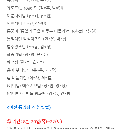
유람뻐스팀 (인*지, 주*준)
유로드(U-road)팀 (김*훈, 박*민)
이분차이팀 (유*해, 유*인)
입안차이 김*건, 장*빈)
통꿈비 (통일의 꿈을 이루는 비둘기)팀 (전*희, 백*현)
통일하면 일석이조팀 (권*은, 박*형)
할수있조팀 (조*담, 김*성)
해종일팀 (전*영, 윤*수)
혜성팀 (한*빈, 최*정)
홍차 부메랑팀 (홍*우, 차*준)
흰 비둘기팀 (이*재, 제*훈)
(예비팀) 에스키모팀 (정*인, 정*성)
(예비팀) 한반도 평화팀 (임*름, 안*림)
<예선 동영상 접수 방법>
◎ 기간: 8월 20일(목)~22(토
)