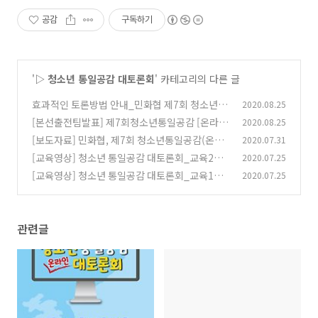
공감
구독하기
'
▷ 청소년 통일공감 대토론회
' 카테고리의 다른 글
효과적인 토론방법 안내_민화협 제7회 청소년 통
2020.08.25
일공감 [온라인] 대토론회
[본선출전팀발표] 제7회청소년통일공감 [온라
2020.08.25
(0)
인] 대토론회
[보도자료] 민화협, 제7회 청소년통일공감(온라
2020.07.31
(0)
인)대토론회 개최
[교육영상] 청소년 통일공감 대토론회_교육2강_
2020.07.25
(0)
허경호(공동심사위원장경희대학교 교수)
[교육영상] 청소년 통일공감 대토론회_교육1강_
2020.07.25
(0)
박현선(민화협 통일교육위원장)
(0)
관련글