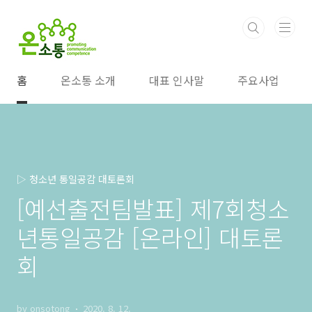
본문 바로가기
홈
온소통 소개
대표 인사말
주요사업
▷ 청소년 통일공감 대토론회
[예선출전팀발표] 제7회청소
년통일공감 [온라인] 대토론
회
by onsotong
2020. 8. 12.