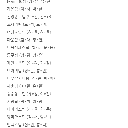
team 36팀 (양*윤, 석*현)
가온팀 (이*서, 박*현)
검정망토팀 (박*진, 김*하)
고사리팀 (노*석, 노*원)
너랑나랑팀 (최*윤, 최*윤)
다움팀 (김*채, 정*연)
더블석세스팀 (황*서, 문*윤)
동무팀 (정*원, 정*윤)
레인보우팀 (이*리, 권*정)
모아미팀 (정*은, 홍*민)
비무장지대팀 (김*준, 박*아)
사촌팀 (조*원, 유*원)
승승장구팀 (유*원, 이*진)
시민팀 (박*현, 이*민)
아이리스팀 (김*윤, 한*주)
양파만두팀 (김*서, 양*빈)
언택스팀 (심*언, 홍*택)