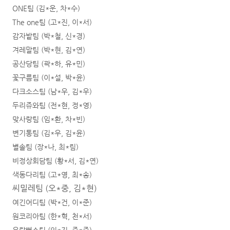
ONE팀 (김*운, 차*수)
The one팀 (고*진, 이*서)
감자밭팀 (박*철, 신*경)
겨레말팀 (박*현, 김*연)
공산당팀 (곽*하, 유*민)
꽃구름팀 (이*설, 박*윤)
다크소스팀 (남*우, 김*우)
두리쥬와팀 (전*현, 정*영)
맞사랑팀 (임*환, 차*빈)
변기통팀 (김*우, 김*윤)
별솔팀 (장*나, 최*림)
비정상회담팀 (황*서, 김*연)
색동다리팀 (고*영, 최*송)
씨밀레팀
(
오
*
중
,
김
*
현
)
여긴어디팀 (박*건, 이*준)
원코리아팀 (한*혁, 천*서)