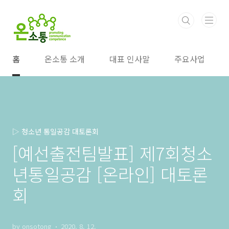
본문 바로가기
홈
온소통 소개
대표 인사말
주요사업
▷ 청소년 통일공감 대토론회
[예선출전팀발표] 제7회청소
년통일공감 [온라인] 대토론
회
by onsotong
2020. 8. 12.