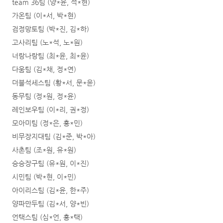
team 36팀 (양*윤, 석*현)
가온팀 (이*서, 박*현)
검정망토팀 (박*진, 김*하)
고사리팀 (노*석, 노*원)
너랑나랑팀 (최*윤, 최*윤)
다움팀 (김*채, 정*연)
더블석세스팀 (황*서, 문*윤)
동무팀 (정*원, 정*윤)
레인보우팀 (이*리, 권*정)
모아미팀 (정*은, 홍*민)
비무장지대팀 (김*준, 박*아)
사촌팀 (조*원, 유*원)
승승장구팀 (유*원, 이*진)
시민팀 (박*현, 이*민)
아이리스팀 (김*윤, 한*주)
양파만두팀 (김*서, 양*빈)
언택스팀 (심*언, 홍*택)