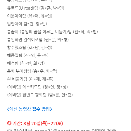
유람뻐스팀 (인*지, 주*준)
유로드(U-road)팀 (김*훈, 박*민)
이분차이팀 (유*해, 유*인)
입안차이 김*건, 장*빈)
통꿈비 (통일의 꿈을 이루는 비둘기)팀 (전*희, 백*현)
통일하면 일석이조팀 (권*은, 박*형)
할수있조팀 (조*담, 김*성)
해종일팀 (전*영, 윤*수)
혜성팀 (한*빈, 최*정)
홍차 부메랑팀 (홍*우, 차*준)
흰 비둘기팀 (이*재, 제*훈)
(예비팀) 에스키모팀 (정*인, 정*성)
(예비팀) 한반도 평화팀 (임*름, 안*림)
<예선 동영상 접수 방법>
◎ 기간: 8월 20일(목)~22(토
)