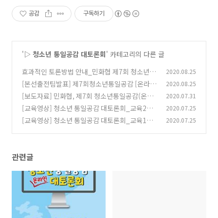
공감
구독하기
'
▷ 청소년 통일공감 대토론회
' 카테고리의 다른 글
효과적인 토론방법 안내_민화협 제7회 청소년 통
2020.08.25
일공감 [온라인] 대토론회
[본선출전팀발표] 제7회청소년통일공감 [온라
2020.08.25
(0)
인] 대토론회
[보도자료] 민화협, 제7회 청소년통일공감(온라
2020.07.31
(0)
인)대토론회 개최
[교육영상] 청소년 통일공감 대토론회_교육2강_
2020.07.25
(0)
허경호(공동심사위원장경희대학교 교수)
[교육영상] 청소년 통일공감 대토론회_교육1강_
2020.07.25
(0)
박현선(민화협 통일교육위원장)
(0)
관련글