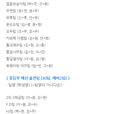
얼음보숭이팀 (박*주, 구*희)
우연팀 (권*연, 권*우)
유후팀 (신*후, 안*유)
윤도도팀 (김*영, 윤*현)
조우팀 (조*우, 조*우)
카르페 디엠팀 (김*원, 안*희)
톰과제리팀 (오*현, 오*훈)
통일나무팀 (김*안, 이*민)
통일열차팀 (서*원, 김*영)
호랭이와 아미팀 (임*빈, 고*완)
< 중등부 예선 출전팀 (30팀, 예비2팀
) >
- 팀명 (학생명) (*팀명의 가나다순) -
2의 3제곱팀 (이*응, 김*현)
F.D팀 (이*원, 최*수)
HJ팀 (백*현, 김*주)