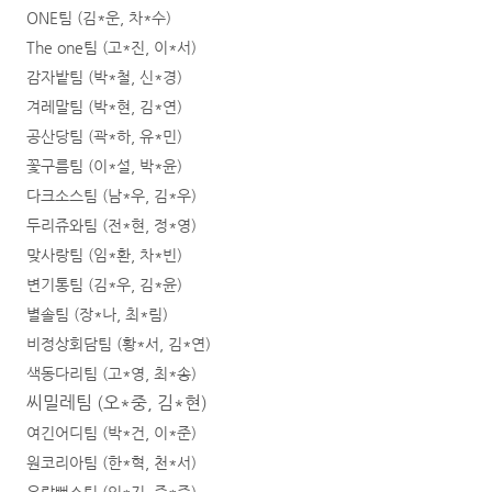
ONE팀 (김*운, 차*수)
The one팀 (고*진, 이*서)
감자밭팀 (박*철, 신*경)
겨레말팀 (박*현, 김*연)
공산당팀 (곽*하, 유*민)
꽃구름팀 (이*설, 박*윤)
다크소스팀 (남*우, 김*우)
두리쥬와팀 (전*현, 정*영)
맞사랑팀 (임*환, 차*빈)
변기통팀 (김*우, 김*윤)
별솔팀 (장*나, 최*림)
비정상회담팀 (황*서, 김*연)
색동다리팀 (고*영, 최*송)
씨밀레팀
(
오
*
중
,
김
*
현
)
여긴어디팀 (박*건, 이*준)
원코리아팀 (한*혁, 천*서)