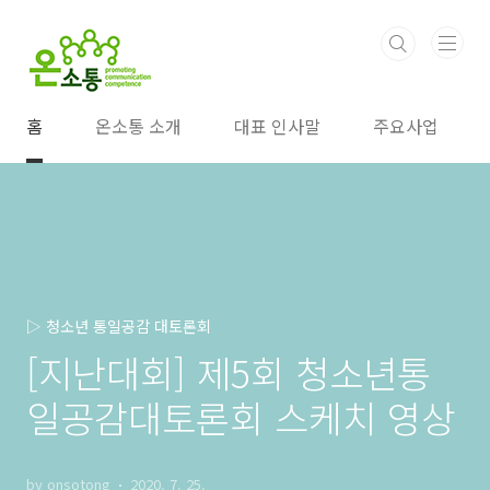
본문 바로가기
홈
온소통 소개
대표 인사말
주요사업
▷ 청소년 통일공감 대토론회
[지난대회] 제5회 청소년통
일공감대토론회 스케치 영상
by onsotong
2020. 7. 25.