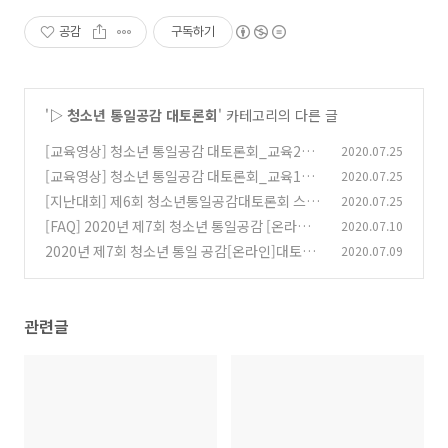
공감
구독하기
'
▷ 청소년 통일공감 대토론회
' 카테고리의 다른 글
[교육영상] 청소년 통일공감 대토론회_교육2강_
2020.07.25
허경호(공동심사위원장경희대학교 교수)
[교육영상] 청소년 통일공감 대토론회_교육1강_
2020.07.25
(0)
박현선(민화협 통일교육위원장)
[지난대회] 제6회 청소년통일공감대토론회 스케
2020.07.25
(0)
치 영상
[FAQ] 2020년 제7회 청소년 통일공감 [온라인]
2020.07.10
(0)
대토론회
2020년 제7회 청소년 통일 공감[온라인]대토론
2020.07.09
(0)
회 참가안내문
(0)
관련글